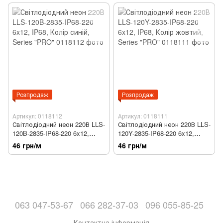
Розпродаж
Розпродаж
Артикул: 0118112
Артикул: 0118111
Світлодіодний неон 220В LLS-
Світлодіодний неон 220В LLS-
120B-2835-IP68-220 6x12,
120Y-2835-IP68-220 6x12,
IP68, Колір синій, Series
IP68, Колір жовтий, Series
46 грн/м
46 грн/м
"PRO"
"PRO"
063 047-53-67
066 282-37-03
096 055-85-25
Контактна інформація