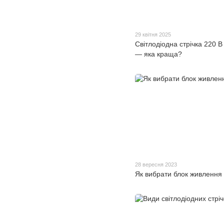
29 квітня 2025
Світлодіодна стрічка 220 В
— яка краща?
28 вересня 2023
Як вибрати блок живлення