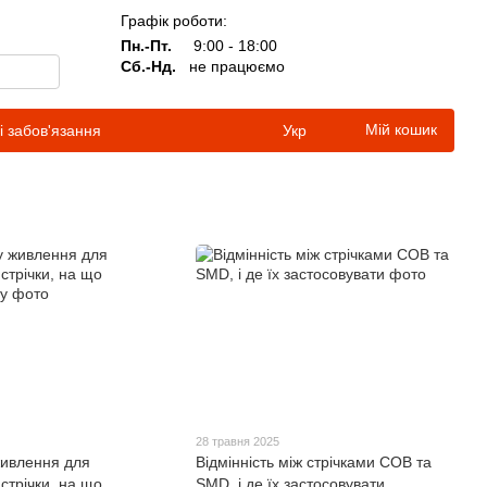
Графік роботи:
Пн.-Пт.
9:00 - 18:00
Сб.-Нд.
не працюємо
Мій кошик
і забов'язання
Укр
28 травня 2025
живлення для
Відмінність між стрічками СОВ та
 стрічки, на що
SMD, і де їх застосовувати