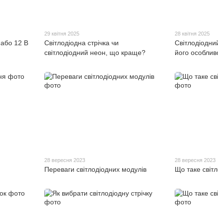
29 квітня 2025
28 квітня 2025
 або 12 В
Світлодіодна стрічка чи
Світлодіодни
світлодіодний неон, що краще?
його особлив
28 вересня 2023
28 вересня 2023
Переваги світлодіодних модулів
Що таке світ