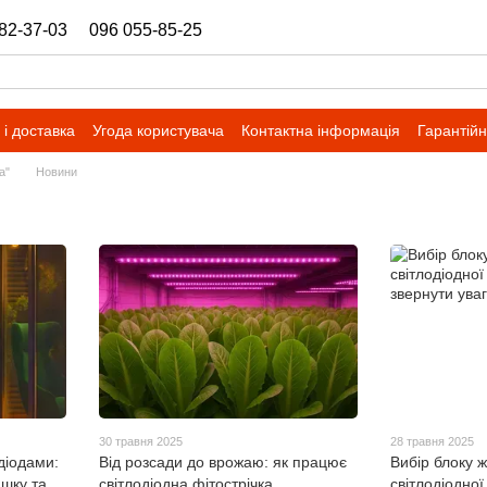
82-37-03
096 055-85-25
ukrbazashop@gmail.com
і доставка
Угода користувача
Контактна інформація
Гарантійн
a"
Новини
30 травня 2025
28 травня 2025
діодами:
Від розсади до врожаю: як працює
Вибір блоку 
ишку та
світлодіодна фітострічка
світлодіодної