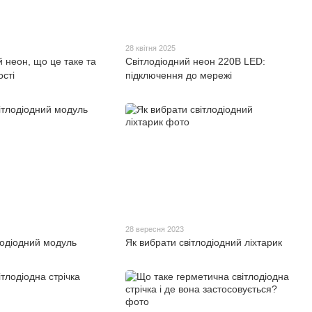
28 квітня 2025
й неон, що це таке та
Світлодіодний неон 220В LED:
ості
підключення до мережі
28 вересня 2023
лодіодний модуль
Як вибрати світлодіодний ліхтарик