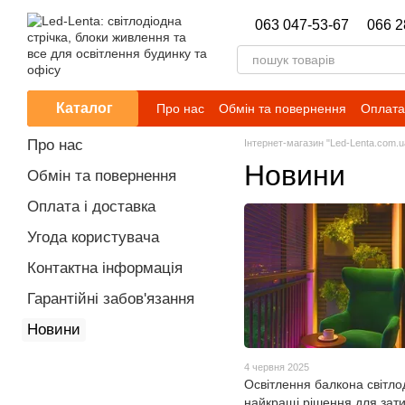
Перейти до основного контенту
063 047-53-67
066 2
Каталог
Про нас
Обмін та повернення
Оплата 
Новини
Про нас
Інтернет-магазин "Led-Lenta.com.u
Новини
Обмін та повернення
Оплата і доставка
Угода користувача
Контактна інформація
Гарантійні забов'язання
Новини
4 червня 2025
Освітлення балкона світло
найкращі рішення для зат