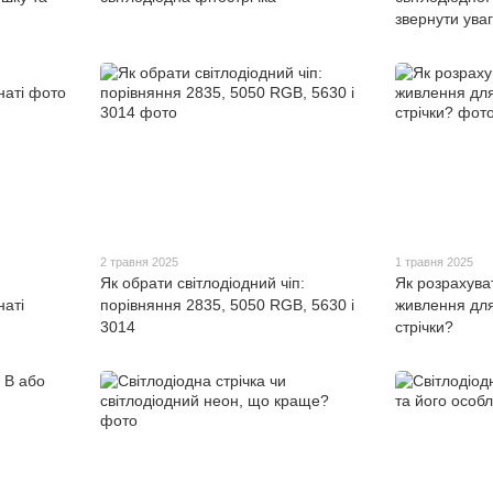
звернути ува
2 травня 2025
1 травня 2025
Як обрати світлодіодний чіп:
Як розрахува
наті
порівняння 2835, 5050 RGB, 5630 і
живлення для
3014
стрічки?