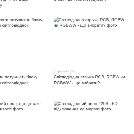
гу
1 травня 2025
ти потужність блоку
Світлодіодна стрічка RGB, RGBW чи
 світлодіодної
RGBWW - що вибрати?