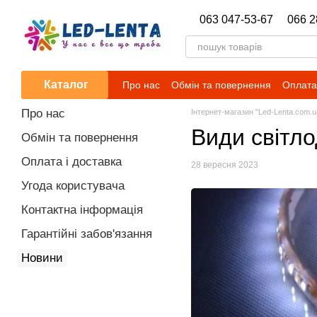
Перейти до основного контенту
063 047-53-67
066 2
Каталог
Про нас
Обмін та повернення
Оплата 
Новини
Про нас
Інтернет-магазин "Led-Lenta.com.u
Види світло
Обмін та повернення
Оплата і доставка
28 вересня 2023
Угода користувача
Контактна інформація
Гарантійні забов'язання
Новини