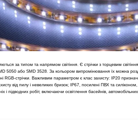
зняються за типом та напрямом світіння. Є стрічки з торцевим світін
D 5050 або SMD 3528. За кольором випромінювання їх можна розділи
ні RGB-стрічки. Важливим параметром є клас захисту: IP20 призначе
хисту від пилу і невеликих бризок; IP67, посилені ПВХ та силіконом, 
шніх і підводних робіт, включаючи освітлення басейнів, автомобільн