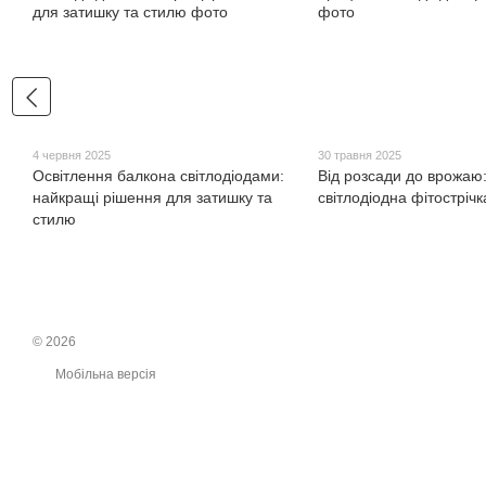
4 червня 2025
30 травня 2025
Освітлення балкона світлодіодами:
Від розсади до врожаю
найкращі рішення для затишку та
світлодіодна фітострічк
стилю
© 2026
Мобільна версія