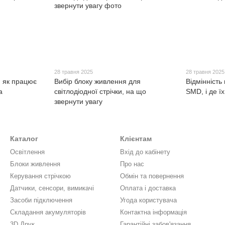
28 травня 2025
28 травня 2025
: як працює
Вибір блоку живлення для
Відмінність
а
світлодіодної стрічки, на що
SMD, і де ї
звернути увагу
Каталог
Клієнтам
Освітлення
Вхід до кабінету
Блоки живлення
Про нас
Керування стрічкою
Обмін та повернення
Датчики, сенсори, вимикачі
Оплата і доставка
Засоби підключення
Угода користувача
Складання акумуляторів
Контактна інформація
3D Друк
Гарантійні забов'язання