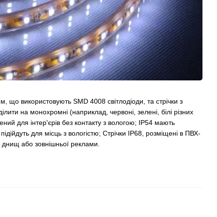
ням, що використовують SMD 4008 світлодіоди, та стрічки з
ти на монохромні (наприклад, червоні, зелені, білі різних
ний для інтер'єрів без контакту з вологою; IP54 мають
підійдуть для місць з вологістю; Стрічки IP68, розміщені в ПВХ-
их днищ або зовнішньої реклами.