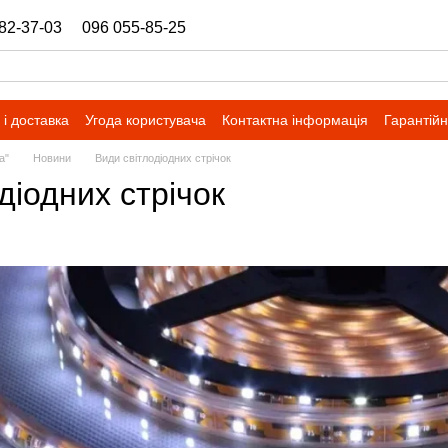
82-37-03
096 055-85-25
ukrbazashop@gmail.com
і доставка
Угода користувача
Контактна інформація
Гарантійн
a"
Новини
Види світлодіодних стрічок
діодних стрічок