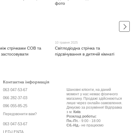
10 травня 2025
 між стрічками СОВ та
Світлодіодна стрічка та
х застосовувати
підсвічування в дитячій кімнаті
Контактна інформація
063 047-53-67
Шановні клієнти, на даний
момент у нас немає фізичного
066 282-37-03
магазину. Продажі здійснюються
лише через онлайн-замовлення.
096 055-85-25
Дякуємо за розуміння! Відправка
з м.
Київ
.
Передзвонити вам?
Розклад роботы:
Пн.-Пт.
- 9:00 - 18:00
063 047-53-67
Сб.-Нд.
- не працюємо
LED-LENTA