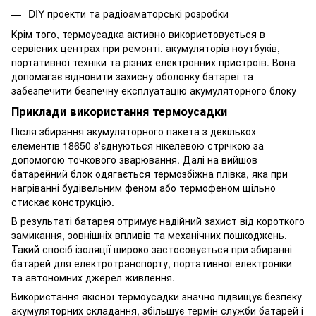
DIY проекти та радіоаматорські розробки
Крім того, термоусадка активно використовується в
сервісних центрах при ремонті. акумуляторів ноутбуків,
портативної техніки та різних електронних пристроїв. Вона
допомагає відновити захисну оболонку батареї та
забезпечити безпечну експлуатацію акумуляторного блоку
Приклади використання термоусадки
Після збирання акумуляторного пакета з декількох
елементів 18650 з'єднуються нікелевою стрічкою за
допомогою точкового зварювання. Далі на вийшов
батарейний блок одягається термозбіжна плівка, яка при
нагріванні будівельним феном або термофеном щільно
стискає конструкцію.
В результаті батарея отримує надійний захист від короткого
замикання, зовнішніх впливів та механічних пошкоджень.
Такий спосіб ізоляції широко застосовується при збиранні
батарей для електротранспорту, портативної електроніки
та автономних джерел живлення.
Використання якісної термоусадки значно підвищує безпеку
акумуляторних складання, збільшує термін служби батарей і