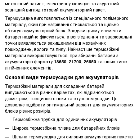
механічний захист, електричну ізоляцію та акуратний
зовнішній вигляд готовий акумуляторний пакет.
Термоусадка виготовляється із спеціального полімерного
матеріалу, який при нагріванні стискається та щільно
обтягує акумуляторний блок. Завдяки цьому елементи
батареї надійно фіксуються, а всі з'єднання та зварювальні
точки виявляються захищеними від механічних
пошкоджень, вологи та пилу. Найчастіше термозбіжні
матеріали використовуються. при збиранні батарей з
акумуляторів формату
18650, 21700, 26650
та інших типів
літій-іонних елементів.
Основні види термоусадки для акумуляторів
Термозбіжні матеріали для складання батарей
випускаються в різних варіантах, які відрізняються
діаметром, товщиною стінки та ступенем усадки. Це
дозволяє підібрати оптимальний варіант для акумуляторних
блоків різних розмірів.
Термозбіжна трубка для одиночних акумуляторів
Широка термозбіжна плівка для батарейних блоків
Щільна термоусадка для силових акумуляторних пакетів