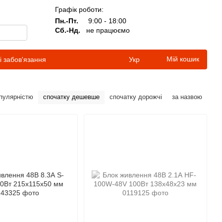
Графік роботи:
Пн.-Пт.
9:00 - 18:00
Сб.-Нд.
не працюємо
Мій кошик
і забов'язання
Укр
опулярністю
спочатку дешевше
спочатку дорожчі
за назвою