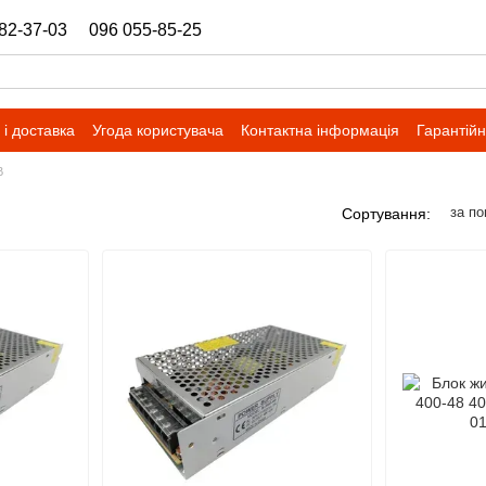
82-37-03
096 055-85-25
ukrbazashop@gmail.com
і доставка
Угода користувача
Контактна інформація
Гарантійн
В
за п
Сортування: