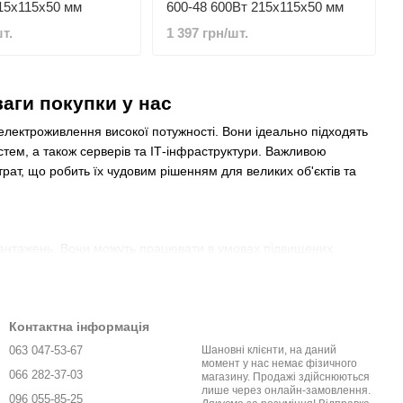
15x115x50 мм
600-48 600Вт 215x115x50 мм
т.
1 397 грн/шт.
аги покупки у нас
електроживлення високої потужності. Вони ідеально підходять
тем, а також серверів та ІТ-інфраструктури. Важливою
втрат, що робить їх чудовим рішенням для великих об'єктів та
евантажень. Вони можуть працювати в умовах підвищених
та довговічності, дані блоки часто вибирають для обладнання,
Контактна інформація
обників. Ми гарантуємо високу надійність та конкурентні ціни,
063 047-53-67
Шановні клієнти, на даний
момент у нас немає фізичного
066 282-37-03
магазину. Продажі здійснюються
лише через онлайн-замовлення.
096 055-85-25