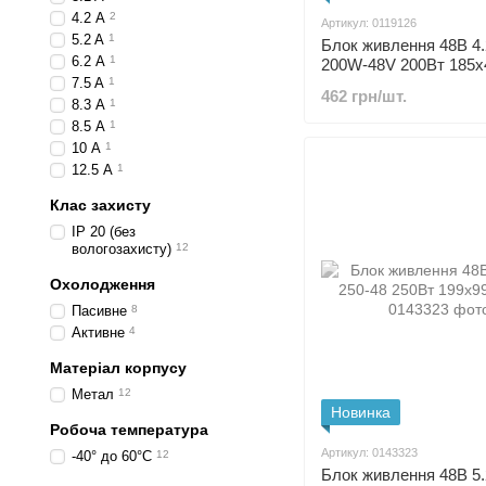
4.2 А
2
Артикул: 0119126
5.2 A
1
Блок живлення 48В 4
6.2 А
1
200W-48V 200Вт 185x
7.5 A
1
462 грн/шт.
8.3 А
1
8.5 А
1
10 А
1
12.5 А
1
Клас захисту
IP 20 (без
вологозахисту)
12
Охолодження
Пасивне
8
Активне
4
Матеріал корпусу
Метал
12
Новинка
Робоча температура
Артикул: 0143323
-40° до 60°C
12
Блок живлення 48В 5.