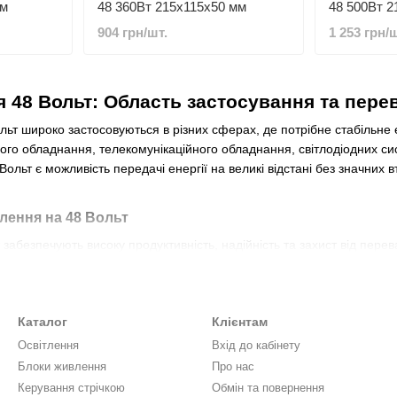
мм
48 360Вт 215x115x50 мм
48 500Вт 2
904 грн/шт.
1 253 грн/ш
 48 Вольт: Область застосування та перев
ьт широко застосовуються в різних сферах, де потрібне стабільне 
го обладнання, телекомунікаційного обладнання, світлодіодних сис
Вольт є можливість передачі енергії на великі відстані без значних 
лення на 48 Вольт
забезпечують високу продуктивність, надійність та захист від пер
стабільність та безпеку обладнання. Завдяки їхній універсальності 
 роботи.
 нас?
Каталог
Клієнтам
ьки якісні та перевірені блоки живлення 48 Вольт від найкращих вир
Освітлення
Вхід до кабінету
есійні консультації щодо вибору.
Блоки живлення
Про нас
Керування стрічкою
Обмін та повернення