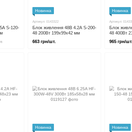
Новинка
Новинка
Артикул: 0143322
Артикул: 0143
5А S-120-
Блок живлення 48В 4.2А S-200-
Блок живле
мм
48 200Вт 199x99x42 мм
48 400Вт 2
663 грн/шт.
965 грн/шт
т.
Новинка
Новинка