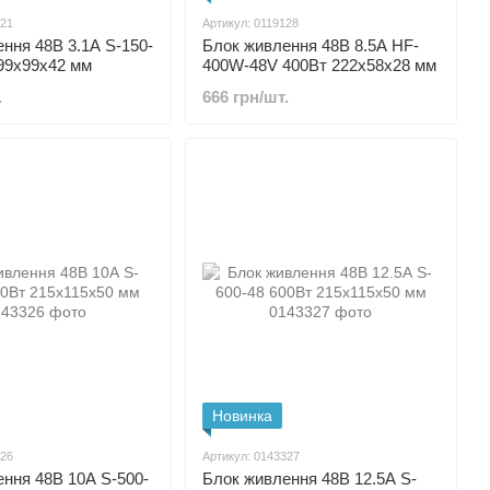
321
Артикул: 0119128
ння 48В 3.1А S-150-
Блок живлення 48В 8.5А HF-
99x99x42 мм
400W-48V 400Вт 222x58x28 мм
.
666 грн/шт.
Новинка
326
Артикул: 0143327
ння 48В 10А S-500-
Блок живлення 48В 12.5А S-