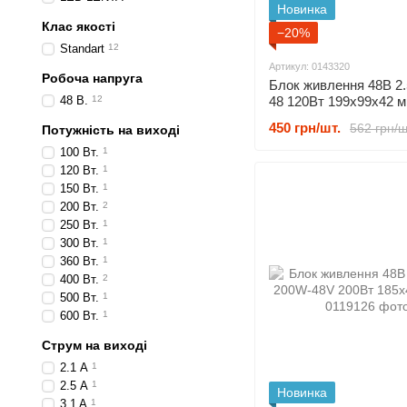
Новинка
Клас якості
−20%
Standart
12
Артикул: 0143320
Робоча напруга
Блок живлення 48В 2.
48 В.
12
48 120Вт 199x99x42 
450 грн/шт.
562 грн/ш
Потужність на виході
100 Вт.
1
120 Вт.
1
150 Вт.
1
200 Вт.
2
250 Вт.
1
300 Вт.
1
360 Вт.
1
400 Вт.
2
500 Вт.
1
600 Вт.
1
Струм на виході
2.1 А
1
2.5 А
1
Новинка
3.1 A
1