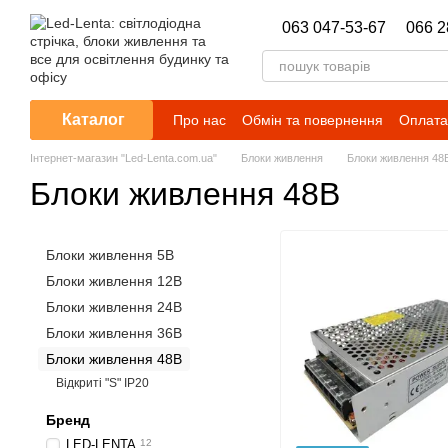
Перейти до основного контенту
063 047-53-67
066 2
Каталог
Про нас
Обмін та повернення
Оплата 
Новини
Інтернет-магазин "Led-Lenta.com.ua"
Блоки живлення
Блоки живлення 48
Блоки живлення 48В
Блоки живлення 5В
Блоки живлення 12В
Блоки живлення 24В
Блоки живлення 36В
Блоки живлення 48В
Відкриті "S" IP20
Бренд
LED-LENTA
12