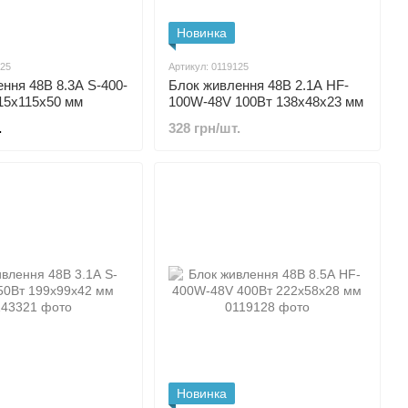
Новинка
325
Артикул: 0119125
ння 48В 8.3А S-400-
Блок живлення 48В 2.1А HF-
15x115x50 мм
100W-48V 100Вт 138x48x23 мм
.
328 грн/шт.
Новинка