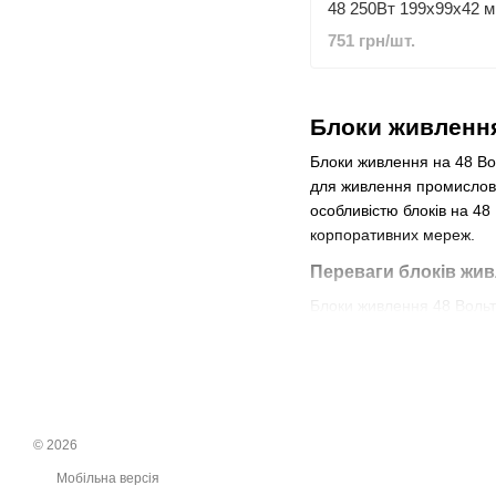
48 250Вт 199x99x42 
751 грн/шт.
Блоки живлення
Блоки живлення на 48 Вол
для живлення промислово
особливістю блоків на 48 
корпоративних мереж.
Переваги блоків жив
Блоки живлення 48 Вольт 
навантажень, зберігаючи 
що вимагає безперервної
Чому варто купити у
Наш магазин пропонує тіл
© 2026
а також пропонуємо проф
Мобільна версія