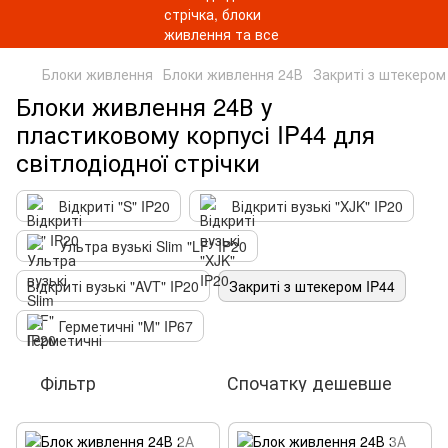
Блоки живлення
Блоки живлення 24В
Закриті з штекером
Блоки живлення 24В у
пластиковому корпусі IP44 для
світлодіодної стрічки
Відкриті "S" IP20
Відкриті вузькі "XJK" IP20
Ультра вузькі Slim "LF" IP20
Відкриті вузькі "AVT" IP20
Закриті з штекером IP44
Герметичні "M" IP67
Фільтр
Спочатку дешевше