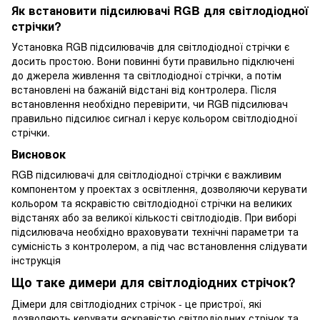
Як встановити підсилювачі RGB для світлодіодної
стрічки?
Установка RGB підсилювачів для світлодіодної стрічки є
досить простою. Вони повинні бути правильно підключені
до джерела живлення та світлодіодної стрічки, а потім
встановлені на бажаній відстані від контролера. Після
встановлення необхідно перевірити, чи RGB підсилювач
правильно підсилює сигнал і керує кольором світлодіодної
стрічки.
Висновок
RGB підсилювачі для світлодіодної стрічки є важливим
компонентом у проектах з освітлення, дозволяючи керувати
кольором та яскравістю світлодіодної стрічки на великих
відстанях або за великої кількості світлодіодів. При виборі
підсилювача необхідно враховувати технічні параметри та
сумісність з контролером, а під час встановлення слідувати
інструкція
Що таке димери для світлодіодних стрічок?
Дімери для світлодіодних стрічок - це пристрої, які
дозволяють керувати яскравістю світлодіодних стрічок та