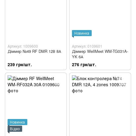
Новинка
Артикул: 1009600
Артикул: 0109601
Діммер №49 RF DMR 12В 8А
Діммер WellMeet WM-TG031A-
YK 6А
239 грн/шт.
276 грн/шт.
Новинка
Відео