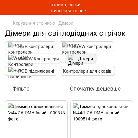
Керування стрічкою
Дімери
Дімери для світлодіодних стрічок
RGB контролери
RGBW контролери
W+WW Контролери
Дімери
RGB підсилювачі
Контролери для сходів
Фільтр
Спочатку дешевше