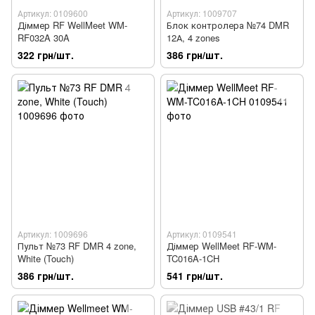
Артикул: 0109600
Артикул: 1009707
Діммер RF WellMeet WM-
Блок контролера №74 DMR
RF032A 30A
12А, 4 zones
322 грн/шт.
386 грн/шт.
Артикул: 1009696
Артикул: 0109541
Пульт №73 RF DMR 4 zone,
Діммер WellMeet RF-WM-
White (Touch)
TC016A-1CH
386 грн/шт.
541 грн/шт.