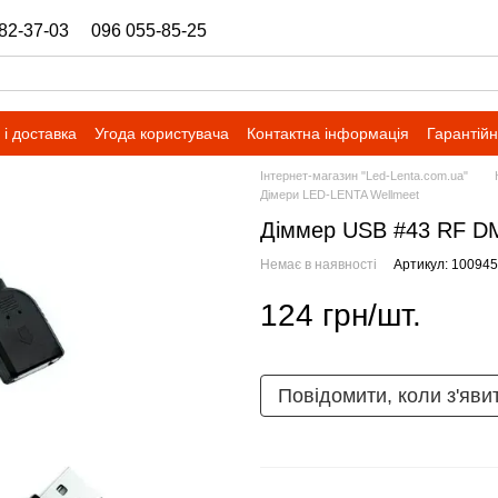
82-37-03
096 055-85-25
ukrbazashop@gmail.com
і доставка
Угода користувача
Контактна інформація
Гарантійн
Інтернет-магазин "Led-Lenta.com.ua"
Дімери LED-LENTA Wellmeet
Діммер USB #43 RF DM
Немає в наявності
Артикул: 10094
124 грн/шт.
Повідомити, коли з'яви