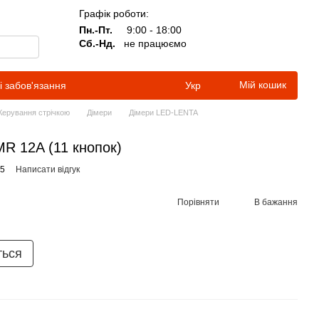
Графік роботи:
Пн.-Пт.
9:00 - 18:00
Сб.-Нд.
не працюємо
Мій кошик
і забов'язання
Укр
Керування стрічкою
Дімери
Дімери LED-LENTA
R 12A (11 кнопок)
55
Написати відгук
Порівняти
В бажання
ться