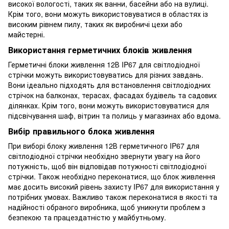
високої вологості, таких як ванни, басейни або на вулиці.
Крім того, вони можуть використовуватися в областях із
високим рівнем пилу, таких як виробничі цехи або
майстерні.
Використання герметичних блоків живлення
Герметичні блоки живлення 12В IP67 для світлодіодної
стрічки можуть використовуватись для різних завдань.
Вони ідеально підходять для встановлення світлодіодних
стрічок на балконах, терасах, фасадах будівель та садових
ділянках. Крім того, вони можуть використовуватися для
підсвічування шаф, вітрин та полиць у магазинах або вдома.
Вибір правильного блока живлення
При виборі блоку живлення 12В герметичного IP67 для
світлодіодної стрічки необхідно звернути увагу на його
потужність, щоб він відповідав потужності світлодіодної
стрічки. Також необхідно переконатися, що блок живлення
має досить високий рівень захисту IP67 для використання у
потрібних умовах. Важливо також переконатися в якості та
надійності обраного виробника, щоб уникнути проблем з
безпекою та працездатністю у майбутньому.