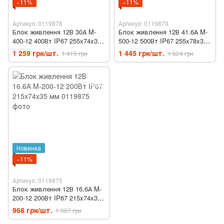
−11%
−11%
Артикул: 0119878
Артикул: 0119879
Блок живлення 12В 30А M-
Блок живлення 12В 41.6А M-
400-12 400Вт IP67 255x74x35
500-12 500Вт IP67 255x78x38
мм
мм
1 259 грн/шт.
1 445 грн/шт.
1 415 грн
1 624 грн
Новинка
−11%
Артикул: 0119875
Блок живлення 12В 16.6А M-
200-12 200Вт IP67 215x74x35
мм
968 грн/шт.
1 087 грн