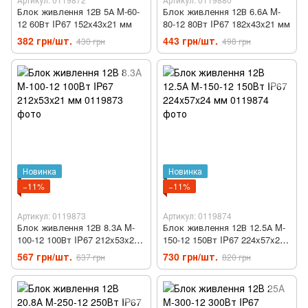
Блок живлення 12В 5А M-60-
Блок живлення 12В 6.6А M-
12 60Вт IP67 152x43x21 мм
80-12 80Вт IP67 182x43x21 мм
382 грн/шт.
443 грн/шт.
430 грн
498 грн
Новинка
Новинка
−11%
−11%
Артикул: 0119873
Артикул: 0119874
Блок живлення 12В 8.3А M-
Блок живлення 12В 12.5А M-
100-12 100Вт IP67 212x53x21
150-12 150Вт IP67 224x57x24
мм
мм
567 грн/шт.
730 грн/шт.
637 грн
820 грн