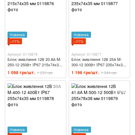
Новинка
Новинка
−11%
−11%
Артикул: 0119876
Артикул: 0119877
Блок живлення 12В 20.8А M-
Блок живлення 12В 25А M-
250-12 250Вт IP67 215x74x35
300-12 300Вт IP67 235x74x35
мм
мм
1 098 грн/шт.
1 196 грн/шт.
1 233 грн
1 344 грн
Новинка
Новинка