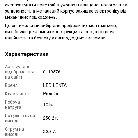
експлуатувати пристрій в умовах підвищеної вологості та
запиленості, а металевий корпус захищає електроніку від
механічних пошкоджень.
Це оптимальний вибір для професійних монтажників,
виробників рекламних конструкцій та всіх, хто цінує
надійність та безпеку у світлодіодних системах.
Характеристики
Артикул для
відображення
0119876
на сайті
Бренд
LED-LENTA
Клас якості
Premium+
Робоча
12 В.
напруга
Потужність на
250 Вт.
виході
Струм на
20.8 А
виході