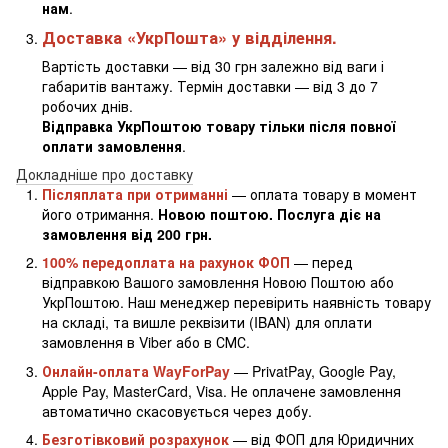
нам
.
Доставка «УкрПошта» у відділення.
Вартість доставки — від 30 грн залежно від ваги і
габаритів вантажу. Термін доставки — від 3 до 7
робочих днів.
Відправка УкрПоштою товару тільки після повної
оплати замовлення
.
Докладніше про доставку
Післяплата при отриманні
— оплата товару в момент
його отримання.
Новою поштою. Послуга діє на
замовлення від 200 грн.
100% передоплата на рахунок ФОП
— перед
відправкою Вашого замовлення Новою Поштою або
УкрПоштою. Наш менеджер перевірить наявність товару
на складі, та вишле реквізити (IBAN) для оплати
замовлення в Viber або в СМС.
Онлайн-оплата WayForPay
— PrivatPay, Google Pay,
Apple Pay, MasterCard, Visa. Не оплачене замовлення
автоматично скасовується через добу.
Безготівковий розрахунок
— від ФОП для Юридичних