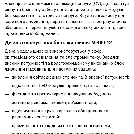
Блок працює в режимі стабілізації напруги (CV), що гарантує
рівну та безпечну роботу світлодіодних стрічок та модулів
без мерехтіння та стрибків напруги. Вбудовані захисту від
короткого замикання, перевантаження та перегріву значно
збільшують термін служби як самого блоку живлення, так і
підключеного обладнання.
Де застосовується блок живлення M-400-12
Дана модель широко використовується у сфері
світлодіодного освітлення та електромонтажу. Завдяки
високій потужності та вологозахищеному виконанню блок
живлення підходить для наступних завдань:
живлення світлодіодних стрічок 12 В високої потужності;
підключення LED-модулів, прожекторів та лінійок;
фасадне та архітектурне підсвічування будівель;
зовнішня реклама, вивіски, об'ємні літери;
підсвічування вітрин, торгового обладнання та
рекламних конструкцій;
промислові та складські освітлювальні системи;
системи резервного та декоративного освітлення.