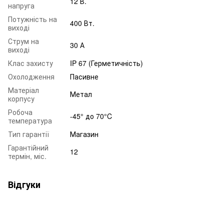
12 В.
напруга
Потужність на
400 Вт.
виході
Струм на
30 А
виході
Клас захисту
IP 67 (Герметичність)
Охолодження
Пасивне
Матеріал
Метал
корпусу
Робоча
-45° до 70°C
температура
Тип гарантії
Магазин
Гарантійний
12
термін, міс.
Відгуки