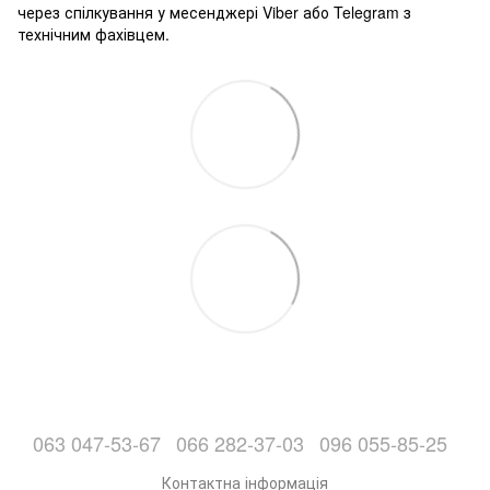
через спілкування у месенджері Viber або Telegram з
технічним фахівцем.
063 047-53-67
066 282-37-03
096 055-85-25
Контактна інформація