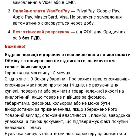
замовлення в Viber або в СМС.
Онлайн-оплата WayForPay
— PrivatPay, Google Pay,
Apple Pay, MasterCard, Visa. Не оплачене замовлення
автоматично скасовується через добу.
Безготівковий розрахунок
— від ФОП для Юридичних
осіб
без ПДВ.
Важливо!
Відрізні позиції відправляються лише після повної оплати
Обміну та поверненню не підлягають, за винятком
гарантійних випадків.
Гарантія від магазину 12 місяців.
Згідно зі ст. 9 Закону України «Про захист прав споживачів»
споживач має право протягом 14 днів, не рахуючи дня
купівлі, повернути або замінити товар належної якості на
аналогічний, якщо товар не підійшов за формою,
габаритами, фасоном, кольором або не може бути
використаний за призначенням, якщо збережено його
товарний вигляд, споживчі властивості , пломби, заводська
упаковка, а також документ, що підтверджує факт покупки
вказаного Товару.
Будь-яка консультація технічного характеру здійснюється