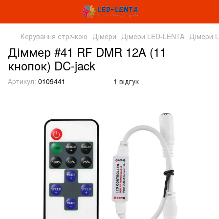
Керування стрічкою
Дімери
Дімери LED-LENTA
Дімери 
Діммер #41 RF DMR 12A (11
кнопок) DC-jack
Артикул:
0109441
1 відгук