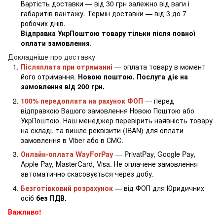
Вартість доставки — від 30 грн залежно від ваги і
габаритів вантажу. Термін доставки — від 3 до 7
робочих днів.
Відправка УкрПоштою товару тільки після повної
оплати замовлення
.
Докладніше про доставку
Післяплата при отриманні
— оплата товару в момент
його отримання.
Новою поштою. Послуга діє на
замовлення від 200 грн.
100% передоплата на рахунок ФОП
— перед
відправкою Вашого замовлення Новою Поштою або
УкрПоштою. Наш менеджер перевірить наявність товару
на складі, та вишле реквізити (IBAN) для оплати
замовлення в Viber або в СМС.
Онлайн-оплата WayForPay
— PrivatPay, Google Pay,
Apple Pay, MasterCard, Visa. Не оплачене замовлення
автоматично скасовується через добу.
Безготівковий розрахунок
— від ФОП для Юридичних
осіб
без ПДВ.
Важливо!