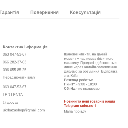
Гарантія
Повернення
Консультація
Контактна інформація
063 047-53-67
Шановні клієнти, на даний
момент у нас немає фізичного
066 282-37-03
магазину. Продажі здійснюються
лише через онлайн-замовлення.
096 055-85-25
Дякуємо за розуміння! Відправка
з м.
Київ
.
Передзвонити вам?
Розклад роботы:
Пн.-Пт.
- 9:00 - 18:00
063 047-53-67
Сб.-Нд.
- не працюємо
LED-LENTA
Новини та нові товари в нашій
@apovas
Telegram спільноті
ukrbazashop@gmail.com
Мапа проїзду