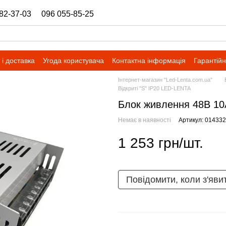
82-37-03
096 055-85-25
ukrbazashop@gmail.com
і доставка
Угода користувача
Контактна інформація
Гарантійн
Інтернет-магазин "Led-Lenta.com.ua"
Відкриті "S" IP20 LED-LENTA
Блок живлення 48В 10
Немає в наявності
Артикул: 01433
1 253 грн/шт.
Повідомити, коли з'яви