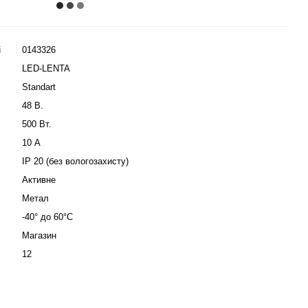
і
0143326
LED-LENTA
Standart
48 В.
500 Вт.
10 А
IP 20 (без вологозахисту)
Активне
Метал
-40° до 60°C
Магазин
12