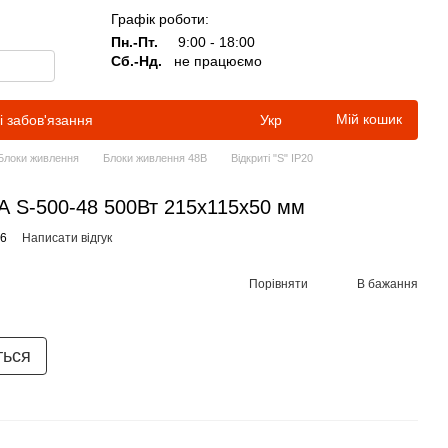
Графік роботи:
Пн.-Пт.
9:00 - 18:00
Сб.-Нд.
не працюємо
Мій кошик
і забов'язання
Укр
Блоки живлення
Блоки живлення 48В
Відкриті "S" IP20
А S-500-48 500Вт 215x115x50 мм
26
Написати відгук
Порівняти
В бажання
ться