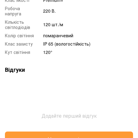
Клас якості
Premium+
Робоча
220 В.
напруга
Кількість
120 шт./м
світлодіодів
Колір світіння
помаранчевий
Клас захисту
IP 65 (вологостійкість)
Кут світіння
120°
Відгуки
Додайте перший відгук