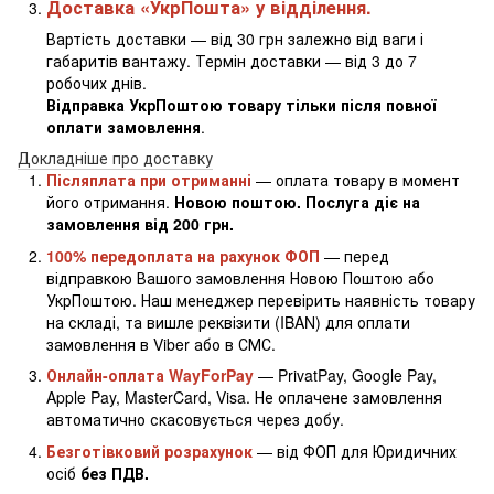
Доставка «УкрПошта» у відділення.
Вартість доставки — від 30 грн залежно від ваги і
габаритів вантажу. Термін доставки — від 3 до 7
робочих днів.
Відправка УкрПоштою товару тільки після повної
оплати замовлення
.
Докладніше про доставку
Післяплата при отриманні
— оплата товару в момент
його отримання.
Новою поштою. Послуга діє на
замовлення від 200 грн.
100% передоплата на рахунок ФОП
— перед
відправкою Вашого замовлення Новою Поштою або
УкрПоштою. Наш менеджер перевірить наявність товару
на складі, та вишле реквізити (IBAN) для оплати
замовлення в Viber або в СМС.
Онлайн-оплата WayForPay
— PrivatPay, Google Pay,
Apple Pay, MasterCard, Visa. Не оплачене замовлення
автоматично скасовується через добу.
Безготівковий розрахунок
— від ФОП для Юридичних
осіб
без ПДВ.