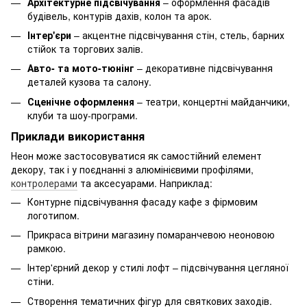
Архітектурне підсвічування
– оформлення фасадів
будівель, контурів дахів, колон та арок.
Інтер'єри
– акцентне підсвічування стін, стель, барних
стійок та торгових залів.
Авто- та мото-тюнінг
– декоративне підсвічування
деталей кузова та салону.
Сценічне оформлення
– театри, концертні майданчики,
клуби та шоу-програми.
Приклади використання
Неон може застосовуватися як самостійний елемент
декору, так і у поєднанні з алюмінієвими профілями,
контролерами
та аксесуарами. Наприклад:
Контурне підсвічування фасаду кафе з фірмовим
логотипом.
Прикраса вітрини магазину помаранчевою неоновою
рамкою.
Інтер'єрний декор у стилі лофт – підсвічування цегляної
стіни.
Створення тематичних фігур для святкових заходів.