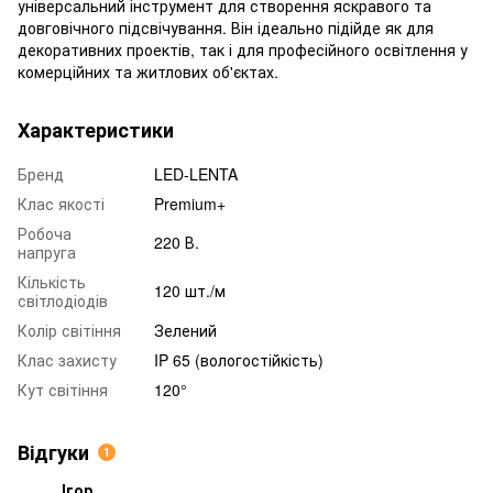
універсальний інструмент для створення яскравого та
довговічного підсвічування. Він ідеально підійде як для
декоративних проектів, так і для професійного освітлення у
комерційних та житлових об'єктах.
Характеристики
Бренд
LED-LENTA
Клас якості
Premium+
Робоча
220 В.
напруга
Кількість
120 шт./м
світлодіодів
Колір світіння
Зелений
Клас захисту
IP 65 (вологостійкість)
Кут світіння
120°
Відгуки
1
Ігор