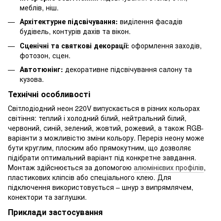
меблів, ніш.
Архітектурне підсвічування:
виділення фасадів
будівель, контурів дахів та вікон.
Сценічні та святкові декорації:
оформлення заходів,
фотозон, сцен.
Автотюнінг:
декоративне підсвічування салону та
кузова.
Технічні особливості
Світлодіодний неон 220V випускається в різних кольорах
світіння: теплий і холодний білий, нейтральний білий,
червоний, синій, зелений, жовтий, рожевий, а також RGB-
варіанти з можливістю зміни кольору. Переріз неону може
бути круглим, плоским або прямокутним, що дозволяє
підібрати оптимальний варіант під конкретне завдання.
Монтаж здійснюється за допомогою
алюмінієвих профілів
,
пластикових кліпсів або спеціального клею. Для
підключення використовується – шнур з випрямлячем,
конектори та заглушки.
Приклади застосування