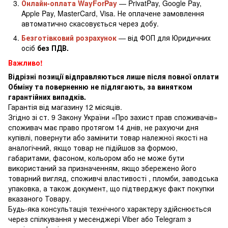
Онлайн-оплата WayForPay
— PrivatPay, Google Pay,
Apple Pay, MasterCard, Visa. Не оплачене замовлення
автоматично скасовується через добу.
Безготівковий розрахунок
— від ФОП для Юридичних
осіб
без ПДВ.
Важливо!
Відрізні позиції відправляються лише після повної оплати
Обміну та поверненню не підлягають, за винятком
гарантійних випадків.
Гарантія від магазину 12 місяців.
Згідно зі ст. 9 Закону України «Про захист прав споживачів»
споживач має право протягом 14 днів, не рахуючи дня
купівлі, повернути або замінити товар належної якості на
аналогічний, якщо товар не підійшов за формою,
габаритами, фасоном, кольором або не може бути
використаний за призначенням, якщо збережено його
товарний вигляд, споживчі властивості , пломби, заводська
упаковка, а також документ, що підтверджує факт покупки
вказаного Товару.
Будь-яка консультація технічного характеру здійснюється
через спілкування у месенджері Viber або Telegram з