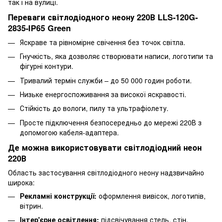
так і на вулиці.
Переваги світлодіодного неону 220В LLS-120G-
2835-IP65 Green
Яскраве та рівномірне свічення без точок світла.
Гнучкість, яка дозволяє створювати написи, логотипи та
фігурні контури.
Тривалий термін служби – до 50 000 годин роботи.
Низьке енергоспоживання за високої яскравості.
Стійкість до вологи, пилу та ультрафіолету.
Просте підключення безпосередньо до мережі 220В з
допомогою кабеля-адаптера.
Де можна використовувати світлодіодний неон
220В
Область застосування світлодіодного неону надзвичайно
широка:
Рекламні конструкції:
оформлення вивісок, логотипів,
вітрин.
Інтер'єрне освітлення:
підсвічування стель, стін,