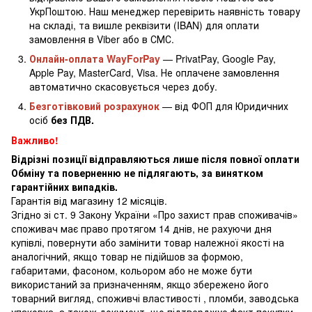
УкрПоштою. Наш менеджер перевірить наявність товару
на складі, та вишле реквізити (IBAN) для оплати
замовлення в Viber або в СМС.
Онлайн-оплата WayForPay
— PrivatPay, Google Pay,
Apple Pay, MasterCard, Visa. Не оплачене замовлення
автоматично скасовується через добу.
Безготівковий розрахунок
— від ФОП для Юридичних
осіб
без ПДВ.
Важливо!
Відрізні позиції відправляються лише після повної оплати
Обміну та поверненню не підлягають, за винятком
гарантійних випадків.
Гарантія від магазину 12 місяців.
Згідно зі ст. 9 Закону України «Про захист прав споживачів»
споживач має право протягом 14 днів, не рахуючи дня
купівлі, повернути або замінити товар належної якості на
аналогічний, якщо товар не підійшов за формою,
габаритами, фасоном, кольором або не може бути
використаний за призначенням, якщо збережено його
товарний вигляд, споживчі властивості , пломби, заводська
упаковка, а також документ, що підтверджує факт покупки