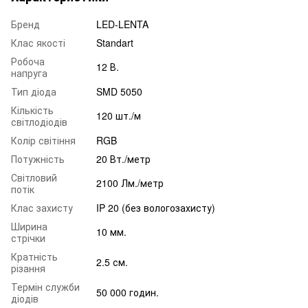
Бренд
LED-LENTA
Клас якості
Standart
Робоча
12 В.
напруга
Тип діода
SMD 5050
Кількість
120 шт./м
світлодіодів
Колір світіння
RGB
Потужність
20 Вт./метр
Світловий
2100 Лм./метр
потік
Клас захисту
IP 20 (без вологозахисту)
Ширина
10 мм.
стрічки
Кратність
2.5 см.
різання
Термін служби
50 000 годин.
діодів