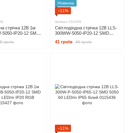
Новинка
−11%
35
Артикул: 0115439
на стрічка 12В 1м
Світлодіодна стрічка 12В LLS-
-5050-IP20-12 SMD
300WW-5050-IP20-12 SMD
D/m IP20
5050 60 LED/m IP20 Теплий
41 грн/м
6 грн/м
46 грн/м
й білий
Білий
−11%