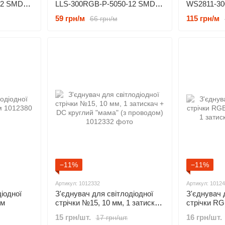
12 SMD
WS2811-30
LLS-300RGB-P-5050-12 SMD
еплий
SMD 5050 
5050 60 LED/m IP65 RGB
115 грн/м
59 грн/м
66 грн/м
герметична
−11%
−11%
Артикул: 1012332
Артикул: 1012
іодної
З'єднувач для світлодіодної
З'єднувач 
мм
стрічки №15, 10 мм, 1 затискач
стрічки RG
+ DC круглий "мама" (з
+ 1 затиск
15 грн/шт.
16 грн/шт.
17 грн/шт.
проводом)