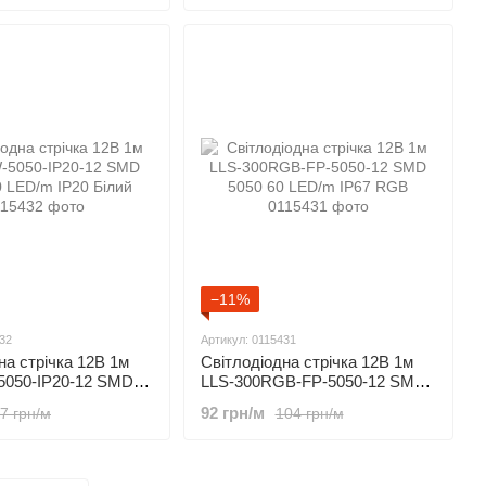
−11%
32
Артикул: 0115431
на стрічка 12В 1м
Світлодіодна стрічка 12В 1м
5050-IP20-12 SMD
LLS-300RGB-FP-5050-12 SMD
ED/m IP20 Білий
5050 60 LED/m IP67 RGB
92 грн/м
7 грн/м
104 грн/м