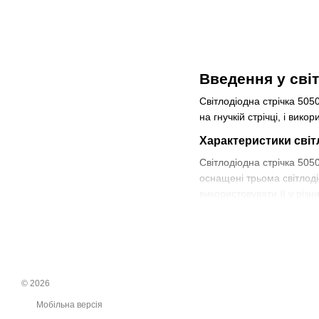
Введення у світ
Світлодіодна стрічка 505
на гнучкій стрічці, і вик
Характеристики світ
Світлодіодна стрічка 505
оснащені трьома світлоді
використовувати її у різн
Інша важлива характеристи
створення різних форм т
потрібну довжину.
Застосування світло
© 2026
Світлодіодна стрічка 505
Мобільна версія
навіть підлоги. Вона так