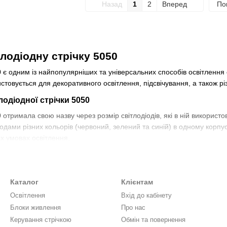
Назад
1
2
Вперед
По
лодіодну стрічку 5050
0 є одним із найпопулярніших та універсальних способів освітлення с
ористовується для декоративного освітлення, підсвічування, а також рі
лодіодної стрічки 5050
0 отримала свою назву через розмір світлодіодів, які в ній використ
одами різних кольорів (червоний, зелений та синій) в одному корпу
их умовах освітлення.
ка світлодіодної стрічки 5050 – це її гнучкість. Стрічка може бути 
а дизайнів. Вона також може бути розрізана на шматки, що робить 
Каталог
Клієнтам
діодної стрічки 5050
Освітлення
Вхід до кабінету
Блоки живлення
Про нас
0 широко використовується для декоративного освітлення всередині 
ож використовується в автомобільній промисловості, для освітлення
Керування стрічкою
Обмін та повернення