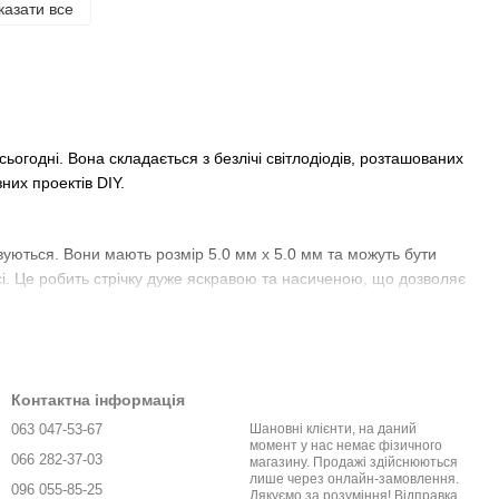
казати все
ьогодні. Вона складається з безлічі світлодіодів, розташованих
зних проектів DIY.
овуються. Вони мають розмір 5.0 мм x 5.0 мм та можуть бути
сі. Це робить стрічку дуже яскравою та насиченою, що дозволяє
вигнута у різних напрямках, що дозволяє використовувати її для
її ще більш універсальною та дозволяє використовувати лише
Контактна інформація
063 047-53-67
Шановні клієнти, на даний
момент у нас немає фізичного
приміщень, включаючи підсвічування стін, стель, меблів і
066 282-37-03
магазину. Продажі здійснюються
лише через онлайн-замовлення.
 салону та екстер'єру машини. Стрічка може використовуватися
096 055-85-25
Дякуємо за розуміння! Відправка