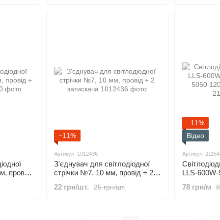
−11%
−11%
Відео
Артикул: 1012436
Артикул: 21154
іодної
З'єднувач для світлодіодної
Світлодіод
м, провід
стрічки №7, 10 мм, провід + 2
LLS-600W-
затискача
5050 120 L
22 грн/шт.
78 грн/м
25 грн/шт.
8