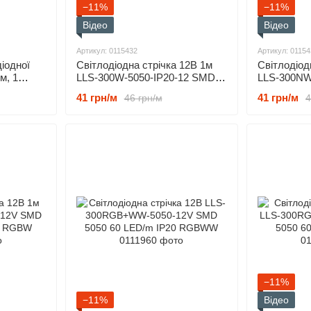
−11%
−11%
Відео
Відео
Артикул: 0115432
Артикул: 01154
іодної
Світлодіодна стрічка 12В 1м
Світлодіод
м, 1
LLS-300W-5050-IP20-12 SMD
LLS-300NW
5050 60 LED/m IP20 Білий
5050 60 LE
41 грн/м
41 грн/м
46 грн/м
4
нейтральни
−11%
−11%
Відео