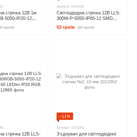
27
Артикул: 0115436
на стрічка 12В 1м
Світлодіодна стрічка 12В LLS-
B-5050-IP20-12
300W-P-5050-IP65-12 SMD
60 LED/m IP20 RGB
5050 60 LED/m IP65 білий
53 грн/м
9 грн/м
60 грн/м
−11%
865
Артикул: 1012352
на стрічка 12В LLS-
З'єднувач для світлодіодної