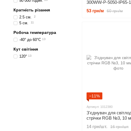
50 000 годин.
300WW-P-5050-IP65-
5050 60 LED/m IP65 Т
Кратність різання
53 грн/м
60 грн/м
Білий
2.5 см.
2
5 см.
11
Робоча температура
-40° до 60°C
13
Кут світіння
120°
13
−11%
Артикул: 1012380
З'єднувач для світлод
стрічки RGB №3, 10 
14 грн/шт.
16 грн/шт.