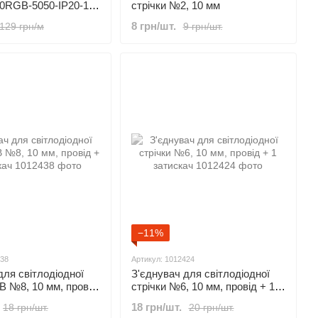
0RGB-5050-IP20-12
стрічки №2, 10 мм
60 LED/m IP20 RGB
8 грн/шт.
129 грн/м
9 грн/шт.
−11%
438
Артикул: 1012424
для світлодіодної
З'єднувач для світлодіодної
B №8, 10 мм, провід
стрічки №6, 10 мм, провід + 1
ач
затискач
18 грн/шт.
18 грн/шт.
20 грн/шт.