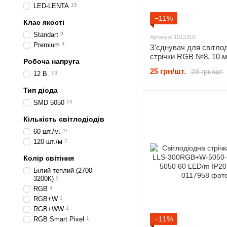
LED-LENTA
15
−11%
Клас якості
Standart
9
Артикул: 1012310
Premium
4
З'єднувач для світлод
стрічки RGB №8, 10 м
Робоча напруга
затискач + "штекер"
25 грн/шт.
28 грн/шт.
12 В.
13
Тип діода
SMD 5050
13
Кількість світлодіодів
60 шт./м.
11
120 шт./м
2
Колір світіння
Білий теплий (2700-
3200К)
2
RGB
4
RGB+W
1
RGB+WW
1
−11%
RGB Smart Pixel
1