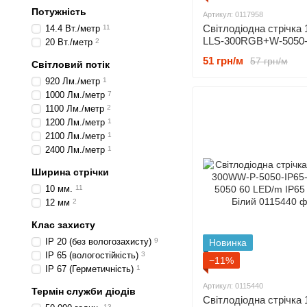
Потужність
Артикул: 0117958
Світлодіодна стрічка
14.4 Вт./метр
11
LLS-300RGB+W-5050
20 Вт./метр
2
5050 60 LED/m IP20
51 грн/м
57 грн/м
Світловий потік
920 Лм./метр
1
1000 Лм./метр
7
1100 Лм./метр
2
1200 Лм./метр
1
2100 Лм./метр
1
2400 Лм./метр
1
Ширина стрічки
10 мм.
11
12 мм
2
Клас захисту
IP 20 (без вологозахисту)
9
Новинка
IP 65 (вологостійкість)
3
−11%
IP 67 (Герметичність)
1
Артикул: 0115440
Термін служби діодів
Світлодіодна стрічка 
13