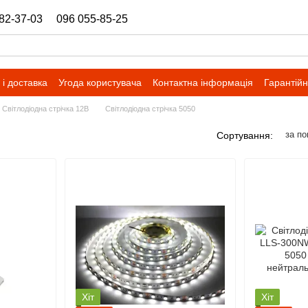
82-37-03
096 055-85-25
ukrbazashop@gmail.com
і доставка
Угода користувача
Контактна інформація
Гарантійн
Світлодіодна стрічка 12В
Світлодіодна стрічка 5050
за п
Сортування:
Хіт
Хіт