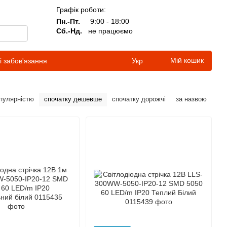
Графік роботи:
Пн.-Пт.
9:00 - 18:00
Сб.-Нд.
не працюємо
Мій кошик
і забов'язання
Укр
опулярністю
спочатку дешевше
спочатку дорожчі
за назвою