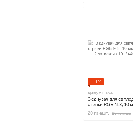
−11%
Артикул: 1012440
З'єднувач для світлод
стрічки RGB №8, 10 м
+ 2 затискача
20 грн/шт.
23 грн/шт.