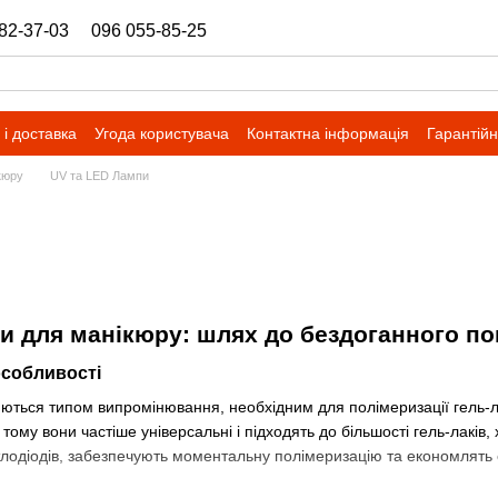
82-37-03
096 055-85-25
ukrbazashop@gmail.com
і доставка
Угода користувача
Контактна інформація
Гарантійн
кюру
UV та LED Лампи
и для манікюру: шлях до бездоганного по
особливості
ються типом випромінювання, необхідним для полімеризації гель-ла
 тому вони частіше універсальні і підходять до більшості гель-лакі
лодіодів, забезпечують моментальну полімеризацію та економлять ел