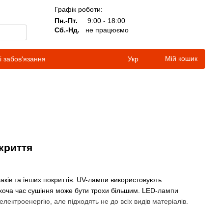
Графік роботи:
Пн.-Пт.
9:00 - 18:00
Сб.-Нд.
не працюємо
Мій кошик
і забов'язання
Укр
криття
ків та інших покриттів. UV-лампи використовують
в, хоча час сушіння може бути трохи більшим. LED-лампи
ектроенергію, але підходять не до всіх видів матеріалів.