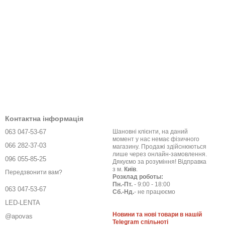
мерів. Вища потужність скорочує час сушіння, а вбудовані
увагу на внутрішній простір: глибока камера дозволяє поміщати
Контактна інформація
063 047-53-67
Шановні клієнти, на даний
момент у нас немає фізичного
066 282-37-03
магазину. Продажі здійснюються
лише через онлайн-замовлення.
096 055-85-25
Дякуємо за розуміння! Відправка
з м.
Київ
.
Передзвонити вам?
Розклад роботы:
Пн.-Пт.
- 9:00 - 18:00
063 047-53-67
Сб.-Нд.
- не працюємо
LED-LENTA
Новини та нові товари в нашій
@apovas
Telegram спільноті