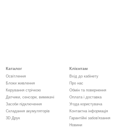
 враховувати її потужність, кількість світлодіодів та наявність тай
ролювати тривалість і запобігати перегріву нігтів. Також зверніть 
Каталог
Клієнтам
Освітлення
Вхід до кабінету
Блоки живлення
Про нас
Керування стрічкою
Обмін та повернення
Датчики, сенсори, вимикачі
Оплата і доставка
Засоби підключення
Угода користувача
Складання акумуляторів
Контактна інформація
3D Друк
Гарантійні забов'язання
Новини