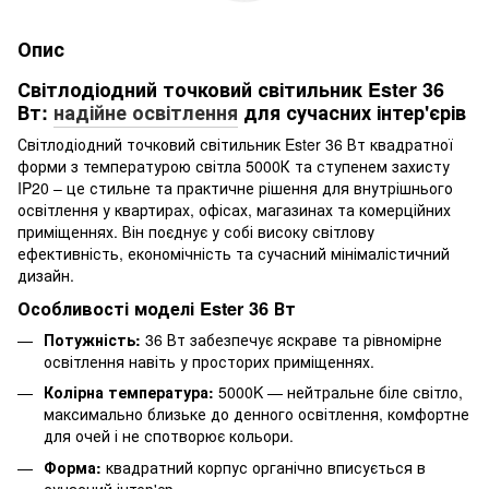
Опис
Світлодіодний точковий світильник Ester 36
Вт:
надійне освітлення
для сучасних інтер'єрів
Світлодіодний точковий світильник Ester 36 Вт квадратної
форми з температурою світла 5000К та ступенем захисту
IP20 – це стильне та практичне рішення для внутрішнього
освітлення у квартирах, офісах, магазинах та комерційних
приміщеннях. Він поєднує у собі високу світлову
ефективність, економічність та сучасний мінімалістичний
дизайн.
Особливості моделі Ester 36 Вт
Потужність:
36 Вт забезпечує яскраве та рівномірне
освітлення навіть у просторих приміщеннях.
Колірна температура:
5000K — нейтральне біле світло,
максимально близьке до денного освітлення, комфортне
для очей і не спотворює кольори.
Форма:
квадратний корпус органічно вписується в
сучасний інтер'єр.