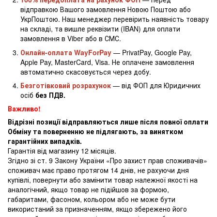
відправкою Вашого замовлення Новою Поштою або
УкрПоштою. Наш менеджер перевірить наявність товару
на складі, та вишле реквізити (IBAN) для оплати
замовлення в Viber або в СМС.
Онлайн-оплата WayForPay
— PrivatPay, Google Pay,
Apple Pay, MasterCard, Visa. Не оплачене замовлення
автоматично скасовується через добу.
Безготівковий розрахунок
— від ФОП для Юридичних
осіб
без ПДВ.
Важливо!
Відрізні позиції відправляються лише після повної оплати
Обміну та поверненню не підлягають, за винятком
гарантійних випадків.
Гарантія від магазину 12 місяців.
Згідно зі ст. 9 Закону України «Про захист прав споживачів»
споживач має право протягом 14 днів, не рахуючи дня
купівлі, повернути або замінити товар належної якості на
аналогічний, якщо товар не підійшов за формою,
габаритами, фасоном, кольором або не може бути
використаний за призначенням, якщо збережено його