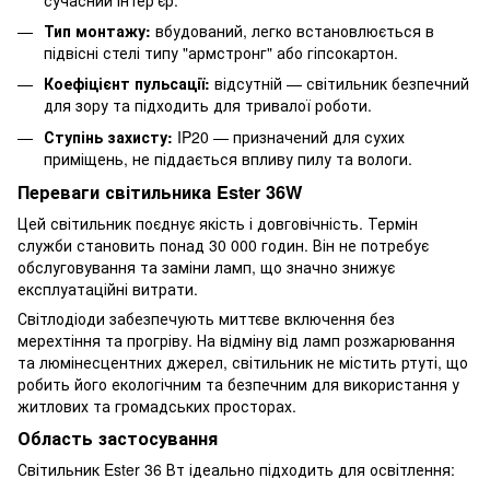
Тип монтажу:
вбудований, легко встановлюється в
підвісні стелі типу "армстронг" або гіпсокартон.
Коефіцієнт пульсації:
відсутній — світильник безпечний
для зору та підходить для тривалої роботи.
Ступінь захисту:
IP20 — призначений для сухих
приміщень, не піддається впливу пилу та вологи.
Переваги світильника Ester 36W
Цей світильник поєднує якість і довговічність. Термін
служби становить понад 30 000 годин. Він не потребує
обслуговування та заміни ламп, що значно знижує
експлуатаційні витрати.
Світлодіоди забезпечують миттєве включення без
мерехтіння та прогріву. На відміну від ламп розжарювання
та люмінесцентних джерел, світильник не містить ртуті, що
робить його екологічним та безпечним для використання у
житлових та громадських просторах.
Область застосування
Світильник Ester 36 Вт ідеально підходить для освітлення: