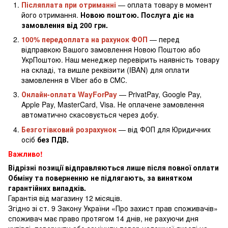
Післяплата при отриманні
— оплата товару в момент
його отримання.
Новою поштою. Послуга діє на
замовлення від 200 грн.
100% передоплата на рахунок ФОП
— перед
відправкою Вашого замовлення Новою Поштою або
УкрПоштою. Наш менеджер перевірить наявність товару
на складі, та вишле реквізити (IBAN) для оплати
замовлення в Viber або в СМС.
Онлайн-оплата WayForPay
— PrivatPay, Google Pay,
Apple Pay, MasterCard, Visa. Не оплачене замовлення
автоматично скасовується через добу.
Безготівковий розрахунок
— від ФОП для Юридичних
осіб
без ПДВ.
Важливо!
Відрізні позиції відправляються лише після повної оплати
Обміну та поверненню не підлягають, за винятком
гарантійних випадків.
Гарантія від магазину 12 місяців.
Згідно зі ст. 9 Закону України «Про захист прав споживачів»
споживач має право протягом 14 днів, не рахуючи дня