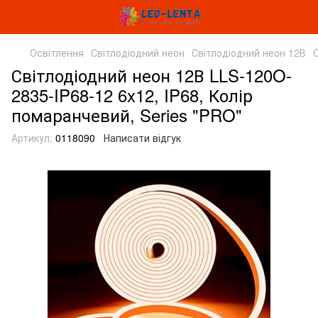
Освітлення
Світлодіодний неон
Світлодіодний неон 12В
Світлодіодний неон 12В LLS-120O-
2835-IP68-12 6x12, IP68, Колір
помаранчевий, Series "PRO"
Артикул:
0118090
Написати відгук