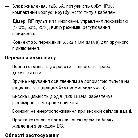
Блок живлення:
12В, 5А, потужність 60Вт, IP33,
компактний корпус "ноутбучного" типу з кабелем.
Дімер:
RF-пульт з 11 кнопками, управління яскравістю
(100%, 50%, 25%), вибір режимів, регулювання
швидкості.
Коннектор:
перехідник 5.5x2.1 мм (мама) для зручного
підключення.
Переваги комплекту
Повна готовність до роботи — нічого не треба
докуповувати.
Зручне керування освітленням за допомогою пульта на
радіочастоті (працює без прямої видимості).
Висока щільність діодів (120 LED/м) забезпечує
рівномірне та яскраве свічення.
Економічне енергоспоживання при високій світловіддачі.
Проста установка завдяки конекторам та блоку
живлення з виходом DC.
Області застосування