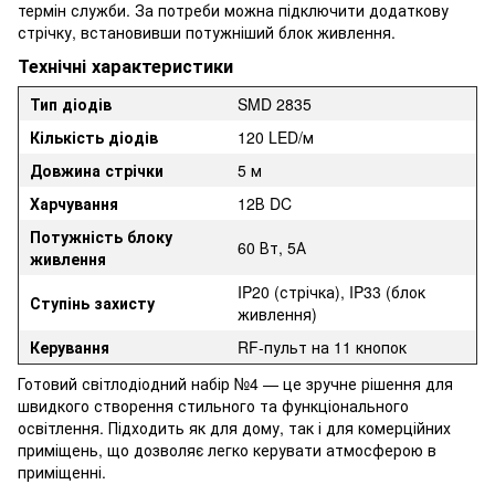
термін служби. За потреби можна підключити додаткову
стрічку, встановивши потужніший блок живлення.
Технічні характеристики
Тип діодів
SMD 2835
Кількість діодів
120 LED/м
Довжина стрічки
5 м
Харчування
12В DC
Потужність блоку
60 Вт, 5А
живлення
IP20 (стрічка), IP33 (блок
Ступінь захисту
живлення)
Керування
RF-пульт на 11 кнопок
Готовий світлодіодний набір №4 — це зручне рішення для
швидкого створення стильного та функціонального
освітлення. Підходить як для дому, так і для комерційних
приміщень, що дозволяє легко керувати атмосферою в
приміщенні.