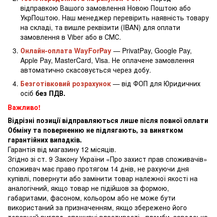
відправкою Вашого замовлення Новою Поштою або
УкрПоштою. Наш менеджер перевірить наявність товару
на складі, та вишле реквізити (IBAN) для оплати
замовлення в Viber або в СМС.
Онлайн-оплата WayForPay
— PrivatPay, Google Pay,
Apple Pay, MasterCard, Visa. Не оплачене замовлення
автоматично скасовується через добу.
Безготівковий розрахунок
— від ФОП для Юридичних
осіб
без ПДВ.
Важливо!
Відрізні позиції відправляються лише після повної оплати
Обміну та поверненню не підлягають, за винятком
гарантійних випадків.
Гарантія від магазину 12 місяців.
Згідно зі ст. 9 Закону України «Про захист прав споживачів»
споживач має право протягом 14 днів, не рахуючи дня
купівлі, повернути або замінити товар належної якості на
аналогічний, якщо товар не підійшов за формою,
габаритами, фасоном, кольором або не може бути
використаний за призначенням, якщо збережено його
товарний вигляд, споживчі властивості , пломби, заводська