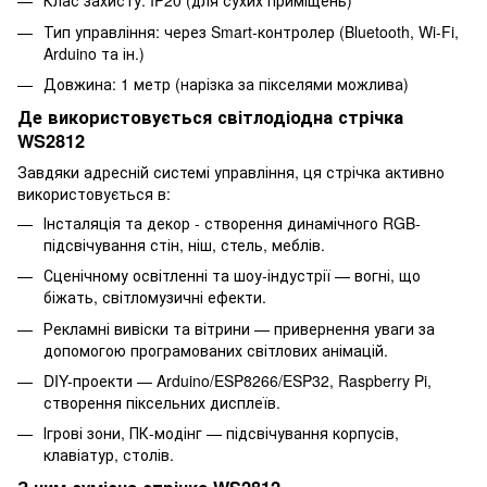
Клас захисту: IP20 (для сухих приміщень)
Тип управління: через Smart-контролер (Bluetooth, Wi-Fi,
Arduino та ін.)
Довжина: 1 метр (нарізка за пікселями можлива)
Де використовується світлодіодна стрічка
WS2812
Завдяки адресній системі управління, ця стрічка активно
використовується в:
Інсталяція та декор - створення динамічного RGB-
підсвічування стін, ніш, стель, меблів.
Сценічному освітленні та шоу-індустрії — вогні, що
біжать, світломузичні ефекти.
Рекламні вивіски та вітрини — привернення уваги за
допомогою програмованих світлових анімацій.
DIY-проекти — Arduino/ESP8266/ESP32, Raspberry Pi,
створення піксельних дисплеїв.
Ігрові зони, ПК-модінг — підсвічування корпусів,
клавіатур, столів.