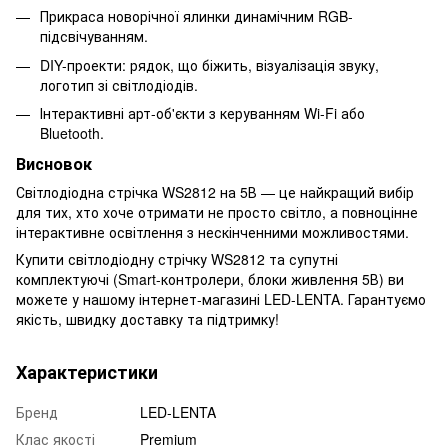
Прикраса новорічної ялинки динамічним RGB-
підсвічуванням.
DIY-проекти: рядок, що біжить, візуалізація звуку,
логотип зі світлодіодів.
Інтерактивні арт-об'єкти з керуванням Wi-Fi або
Bluetooth.
Висновок
Світлодіодна стрічка WS2812 на 5В — це найкращий вибір
для тих, хто хоче отримати не просто світло, а повноцінне
інтерактивне освітлення з нескінченними можливостями.
Купити світлодіодну стрічку WS2812 та супутні
комплектуючі (Smart-контролери, блоки живлення 5В) ви
можете у нашому інтернет-магазині LED-LENTA. Гарантуємо
якість, швидку доставку та підтримку!
Характеристики
Бренд
LED-LENTA
Клас якості
Premium