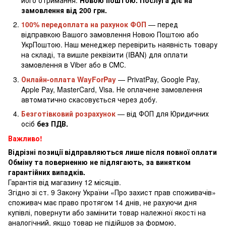
замовлення від 200 грн.
100% передоплата на рахунок ФОП
— перед
відправкою Вашого замовлення Новою Поштою або
УкрПоштою. Наш менеджер перевірить наявність товару
на складі, та вишле реквізити (IBAN) для оплати
замовлення в Viber або в СМС.
Онлайн-оплата WayForPay
— PrivatPay, Google Pay,
Apple Pay, MasterCard, Visa. Не оплачене замовлення
автоматично скасовується через добу.
Безготівковий розрахунок
— від ФОП для Юридичних
осіб
без ПДВ.
Важливо!
Відрізні позиції відправляються лише після повної оплати
Обміну та поверненню не підлягають, за винятком
гарантійних випадків.
Гарантія від магазину 12 місяців.
Згідно зі ст. 9 Закону України «Про захист прав споживачів»
споживач має право протягом 14 днів, не рахуючи дня
купівлі, повернути або замінити товар належної якості на
аналогічний, якщо товар не підійшов за формою,