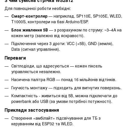
З чим сумісна стрічка WS2812
Для повноцінної роботи необхідні:
Смарт-контролер
— наприклад, SP110E, SP105E, WLED,
T1000S, контролери на базі Arduino/ESP.
Блок живлення 5В
— з розрахунком по струму: ~3–4A на
кожен метр (залежно від яскравості).
Підключення через 3 дроти: VCC (+5В), GND (земля),
Data (сигнал управління).
Переваги
Світлодіоди, що адресуються — кожен піксель
управляється незалежно.
Насичена палітра RGB — понад 16 мільйонів відтінків.
Гнучкість монтажу — підходить для вигнутих поверхонь.
Компактність - живиться від 5В, можна підключати до
powerbank або USB (за умови потрібної потужності).
Приклади застосування
Створення «амбілайт» підсвічування для ТБ з
керуванням від ESP32 та WLED.