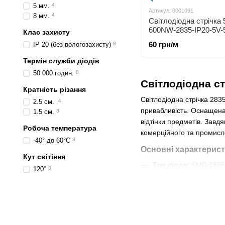
5 мм.
4
Артикул: 0001091
8 мм.
4
Світлодіодна стрічка 
600NW-2835-IP20-5V
Клас захисту
SMD 2835 120 LED/m 
60 грн/м
IP 20 (без вологозахисту)
8
нейтральний білий
Термін служби діодів
50 000 годин.
8
Світлодіодна с
Кратність різання
Світлодіодна стрічка 283
2.5 см.
4
привабливість. Оснащена
1.5 см.
3
відтінки предметів. Завд
Робоча температура
комерційного та промисл
-40° до 60°C
8
Основні характерист
Кут світіння
Тип діода:
SMD 2835 -
120°
8
Напруга живлення:
1
Щільність діодів:
ві
Колірна температур