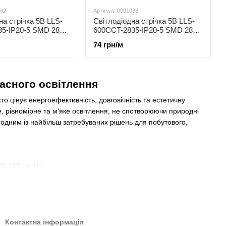
082
Артикул: 0001083
на стрічка 5В LLS-
Світлодіодна стрічка 5В LLS-
5-IP20-5 SMD 2835
600CCT-2835-IP20-5 SMD 2835
IP20 теплий білий
120 LED/m IP20 білий + теплий
74 грн/м
білий
часного освітлення
то цінує енергоефективність, довговічність та естетичну
 рівномірне та м'яке освітлення, не спотворюючи природні
а одним із найбільш затребуваних рішень для побутового,
0-150 лм/Вт).
ічки послідовно на великі відстані.
завдання.
ілий), а також RGB-варіанти для декоративних рішень.
Контактна інформація