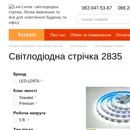
Перейти до основного контенту
063 047-53-67
066 2
Каталог
Про нас
Обмін та повернення
Оплата 
Новини
Інтернет-магазин "Led-Lenta.com.ua"
Освітлення
Світлодіодна стрічка
Світлодіодна стрічка 2835
Бренд
LED-LENTA
8
Клас якості
Standart
5
Premium
3
Робоча напруга
5 В.
8
Тип діода