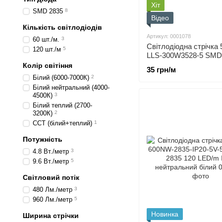
Хіт
SMD 2835
8
Відео
Кількість світлодіодів
Артикул: 0001078
60 шт./м.
3
Світлодіодна стрічка 
120 шт./м
5
LLS-300W3528-5 SMD 
LED/m IP20 Білий
Колір світіння
35 грн/м
Білий (6000-7000К)
2
Білий нейтральний (4000-
4500К)
3
Білий теплий (2700-
3200К)
2
CCT (білий+теплий)
1
Потужність
4.8 Вт./метр
3
9.6 Вт./метр
5
Світловий потік
480 Лм./метр
3
960 Лм./метр
5
Новинка
Ширина стрічки