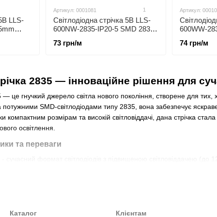
1
Артикул: 0001081
Артикул: 0001
5В LLS-
Світлодіодна стрічка 5В LLS-
Світлодіод
-5mm
600NW-2835-IP20-5 SMD 2835
600WW-283
IP20
120 LED/m IP20 білий
120 LED/m 
73 грн/м
74 грн/м
нейтральний
трічка 2835 — інноваційне рішення для су
5 — це гнучкий джерело світла нового покоління, створене для тих, х
 потужними SMD-світлодіодами типу 2835, вона забезпечує яскраве,
яки компактним розмірам та високій світловіддачі, дана стрічка стал
ового освітлення.
ики та переваги
 сучасний формат світлодіодів з підвищеною світловіддачею (до 12
2 В або 24 В є безпечним для користувача і дозволяє підключати стр
д 60 до 240 LED/м — можливість підібрати яскравість під конкретне 
а:
широкий діапазон від 2700K (теплий білий) до 6500K (холодний б
Каталог
Клієнтам