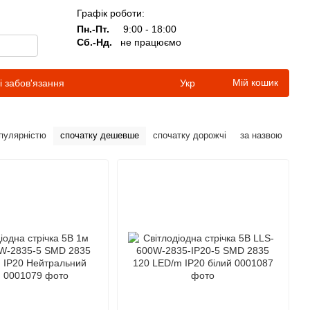
Графік роботи:
Пн.-Пт.
9:00 - 18:00
Сб.-Нд.
не працюємо
Мій кошик
і забов'язання
Укр
опулярністю
спочатку дешевше
спочатку дорожчі
за назвою