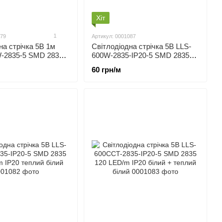
Хіт
1
079
Артикул: 0001087
на стрічка 5В 1м
Світлодіодна стрічка 5В LLS-
-2835-5 SMD 2835
600W-2835-IP20-5 SMD 2835
IP20 Нейтральний
120 LED/m IP20 білий
60 грн/м