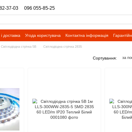
82-37-03
096 055-85-25
ukrbazashop@gmail.com
і доставка
Угода користувача
Контактна інформація
Гарантійн
Світлодіодна стрічка 5В
Світлодіодна стрічка 2835
за п
Сортування: