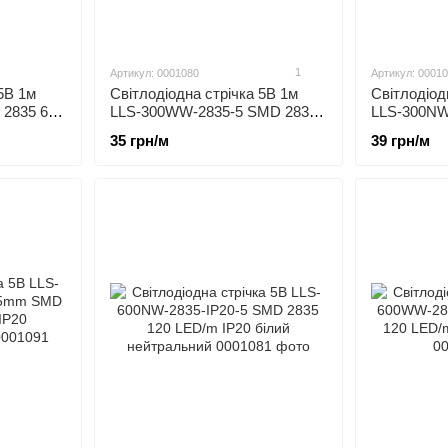
1
Артикул: 0001080
Артикул: 0001
5В 1м
Світлодіодна стрічка 5В 1м
Світлодіод
2835 60
LLS-300WW-2835-5 SMD 2835
LLS-300NW
60 LED/m IP20 Теплий Білий
60 LED/m 
35 грн/м
39 грн/м
Білий