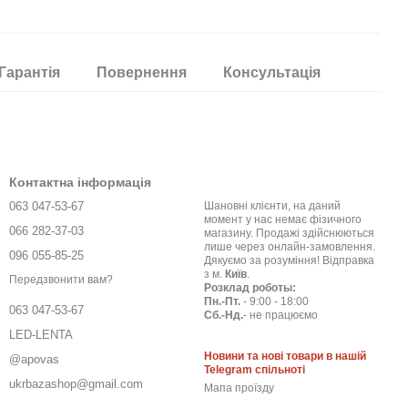
Гарантія
Повернення
Консультація
Контактна інформація
063 047-53-67
Шановні клієнти, на даний
момент у нас немає фізичного
066 282-37-03
магазину. Продажі здійснюються
лише через онлайн-замовлення.
096 055-85-25
Дякуємо за розуміння! Відправка
з м.
Київ
.
Передзвонити вам?
Розклад роботы:
Пн.-Пт.
- 9:00 - 18:00
063 047-53-67
Сб.-Нд.
- не працюємо
LED-LENTA
Новини та нові товари в нашій
@apovas
Telegram спільноті
ukrbazashop@gmail.com
Мапа проїзду