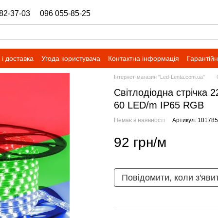
82-37-03
096 055-85-25
ukrbazashop@gmail.com
і доставка
Угода користувача
Контактна інформація
Гарантійн
Інтернет-магазин "Led-Lenta.com.ua"
Світлодіодна стрічка
60 LED/m IP65 RGB
Немає в наявності
Артикул: 10178
92 грн/м
Повідомити, коли з'яви