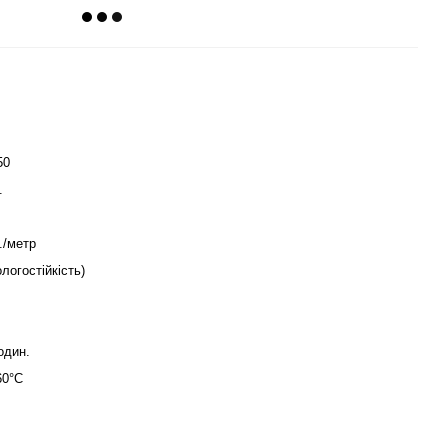
m
50
.
./метр
ологостійкість)
один.
60°C