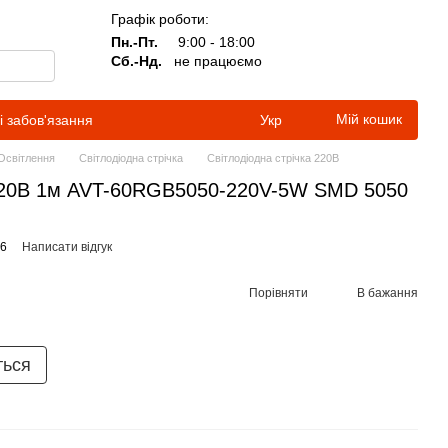
Графік роботи:
Пн.-Пт.
9:00 - 18:00
Сб.-Нд.
не працюємо
Мій кошик
і забов'язання
Укр
Освітлення
Світлодіодна стрічка
Світлодіодна стрічка 220В
 220В 1м AVT-60RGB5050-220V-5W SMD 5050
56
Написати відгук
Порівняти
В бажання
ться