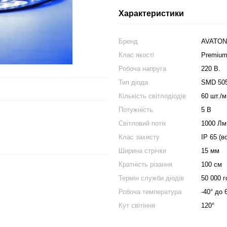
Характеристики
Бренд
AVATON
Клас якості
Premiu
Робоча напруга
220 В.
Тип діода
SMD 50
Кількість світлодіодів
60 шт./м
Потужність
5 В
Світловий потік
1000 Лм
Клас захисту
IP 65 (в
Ширина стрічки
15 мм
Кратність різання
100 см
Термін служби діодів
50 000 г
Робоча температура
-40° до 
Кут світіння
120°