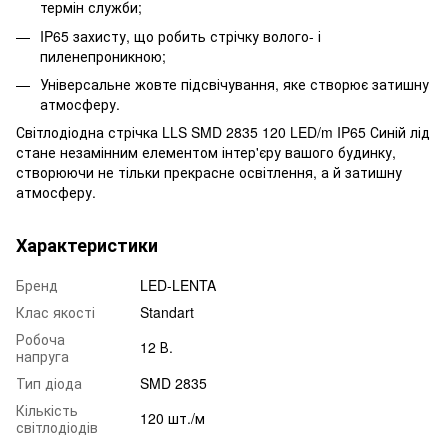
термін служби;
IP65 захисту, що робить стрічку волого- і
пиленепроникною;
Універсальне жовте підсвічування, яке створює затишну
атмосферу.
Світлодіодна стрічка LLS SMD 2835 120 LED/m IP65 Синій лід
стане незамінним елементом інтер'єру вашого будинку,
створюючи не тільки прекрасне освітлення, а й затишну
атмосферу.
Характеристики
Бренд
LED-LENTA
Клас якості
Standart
Робоча
12 В.
напруга
Тип діода
SMD 2835
Кількість
120 шт./м
світлодіодів