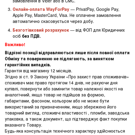
замовлення в Viber або в СМС.
Онлайн-оплата WayForPay
— PrivatPay, Google Pay,
Apple Pay, MasterCard, Visa. Не оплачене замовлення
автоматично скасовується через добу.
Безготівковий розрахунок
— від ФОП для Юридичних
осіб
без ПДВ.
Важливо!
Відрізні позиції відправляються лише після повної оплати
Обміну та поверненню не підлягають, за винятком
гарантійних випадків.
Гарантія від магазину 12 місяців.
Згідно зі ст. 9 Закону України «Про захист прав споживачів»
споживач має право протягом 14 днів, не рахуючи дня
купівлі, повернути або замінити товар належної якості на
аналогічний, якщо товар не підійшов за формою,
габаритами, фасоном, кольором або не може бути
використаний за призначенням, якщо збережено його
товарний вигляд, споживчі властивості , пломби, заводська
упаковка, а також документ, що підтверджує факт покупки
вказаного Товару.
Будь-яка консультація технічного характеру здійснюється