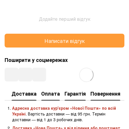
Додайте перший відгук
Написати відгук
Поширити у соцмережах
Доставка
Оплата
Гарантія
Повернення
К
Адресна доставка кур'єром «Нової Пошти» по всій
Україні
. Вартість доставки — від 95 грн. Термін
доставки — від 1 до 3 робочих днів.
Доставка «Нова Пошта» у відділення або поштомат
.