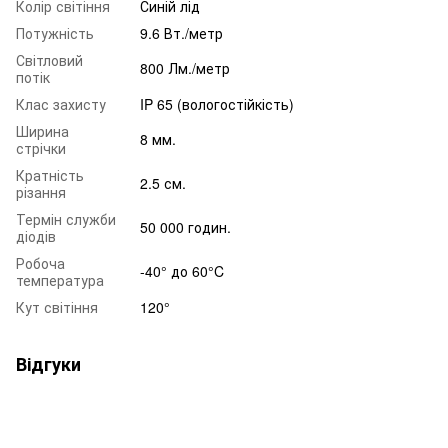
Колір світіння
Синій лід
Потужність
9.6 Вт./метр
Світловий
800 Лм./метр
потік
Клас захисту
IP 65 (вологостійкість)
Ширина
8 мм.
стрічки
Кратність
2.5 см.
різання
Термін служби
50 000 годин.
діодів
Робоча
-40° до 60°C
температура
Кут світіння
120°
Відгуки