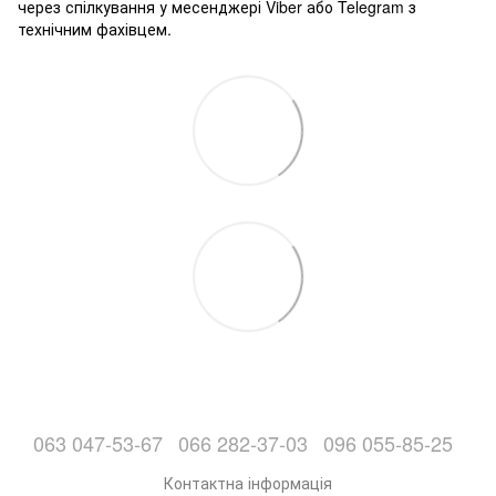
через спілкування у месенджері Viber або Telegram з
технічним фахівцем.
063 047-53-67
066 282-37-03
096 055-85-25
Контактна інформація