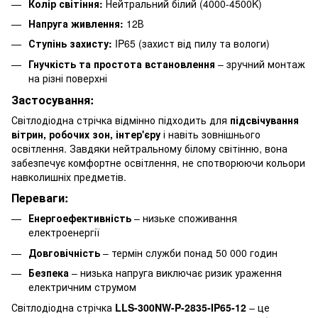
Колір світіння:
Нейтральний білий (4000-4500K)
Напруга живлення:
12В
Ступінь захисту:
IP65 (захист від пилу та вологи)
Гнучкість та простота встановлення
– зручний монтаж
на різні поверхні
Застосування:
Світлодіодна стрічка відмінно підходить для
підсвічування
вітрин, робочих зон, інтер'єру
і навіть зовнішнього
освітлення. Завдяки нейтральному білому світінню, вона
забезпечує комфортне освітлення, не спотворюючи кольори
навколишніх предметів.
Переваги:
Енергоефективність
– низьке споживання
електроенергії
Довговічність
– термін служби понад 50 000 годин
Безпека
– низька напруга виключає ризик ураження
електричним струмом
Світлодіодна стрічка
LLS-300NW-P-2835-IP65-12
– це