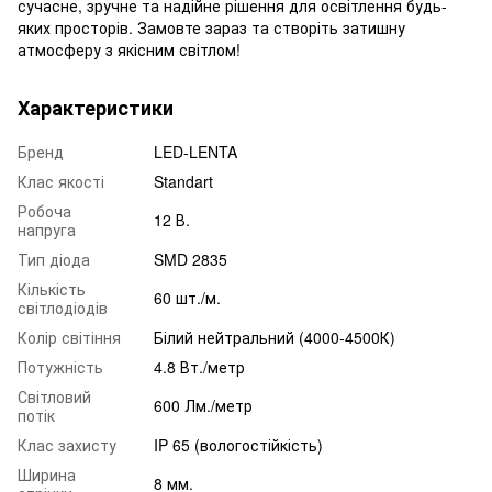
сучасне, зручне та надійне рішення для освітлення будь-
яких просторів. Замовте зараз та створіть затишну
атмосферу з якісним світлом!
Характеристики
Бренд
LED-LENTA
Клас якості
Standart
Робоча
12 В.
напруга
Тип діода
SMD 2835
Кількість
60 шт./м.
світлодіодів
Колір світіння
Білий нейтральний (4000-4500К)
Потужність
4.8 Вт./метр
Світловий
600 Лм./метр
потік
Клас захисту
IP 65 (вологостійкість)
Ширина
8 мм.