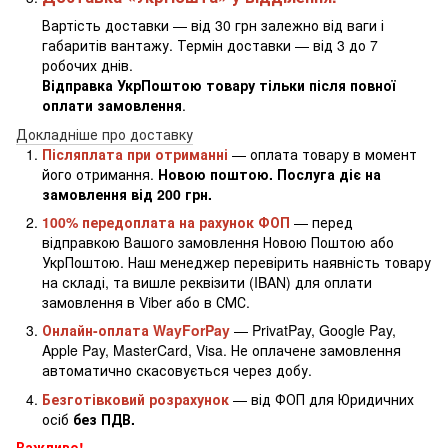
Вартість доставки — від 30 грн залежно від ваги і
габаритів вантажу. Термін доставки — від 3 до 7
робочих днів.
Відправка УкрПоштою товару тільки після повної
оплати замовлення
.
Докладніше про доставку
Післяплата при отриманні
— оплата товару в момент
його отримання.
Новою поштою. Послуга діє на
замовлення від 200 грн.
100% передоплата на рахунок ФОП
— перед
відправкою Вашого замовлення Новою Поштою або
УкрПоштою. Наш менеджер перевірить наявність товару
на складі, та вишле реквізити (IBAN) для оплати
замовлення в Viber або в СМС.
Онлайн-оплата WayForPay
— PrivatPay, Google Pay,
Apple Pay, MasterCard, Visa. Не оплачене замовлення
автоматично скасовується через добу.
Безготівковий розрахунок
— від ФОП для Юридичних
осіб
без ПДВ.
Важливо!