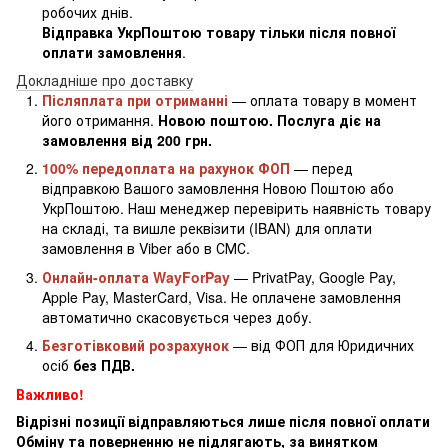
робочих днів.
Відправка УкрПоштою товару тільки після повної
оплати замовлення
.
Докладніше про доставку
Післяплата при отриманні
— оплата товару в момент
його отримання.
Новою поштою. Послуга діє на
замовлення від 200 грн.
100% передоплата на рахунок ФОП
— перед
відправкою Вашого замовлення Новою Поштою або
УкрПоштою. Наш менеджер перевірить наявність товару
на складі, та вишле реквізити (IBAN) для оплати
замовлення в Viber або в СМС.
Онлайн-оплата WayForPay
— PrivatPay, Google Pay,
Apple Pay, MasterCard, Visa. Не оплачене замовлення
автоматично скасовується через добу.
Безготівковий розрахунок
— від ФОП для Юридичних
осіб
без ПДВ.
Важливо!
Відрізні позиції відправляються лише після повної оплати
Обміну та поверненню не підлягають, за винятком