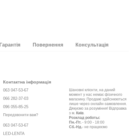
Гарантія
Повернення
Консультація
Контактна інформація
063 047-53-67
Шановні клієнти, на даний
момент у нас немає фізичного
066 282-37-03
магазину. Продажі здійснюються
лише через онлайн-замовлення.
096 055-85-25
Дякуємо за розуміння! Відправка
з м.
Київ
.
Передзвонити вам?
Розклад роботы:
Пн.-Пт.
- 9:00 - 18:00
063 047-53-67
Сб.-Нд.
- не працюємо
LED-LENTA