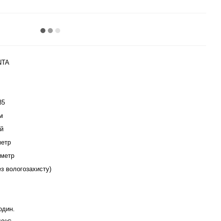
NTA
35
м
й
метр
/метр
ез вологозахисту)
один.