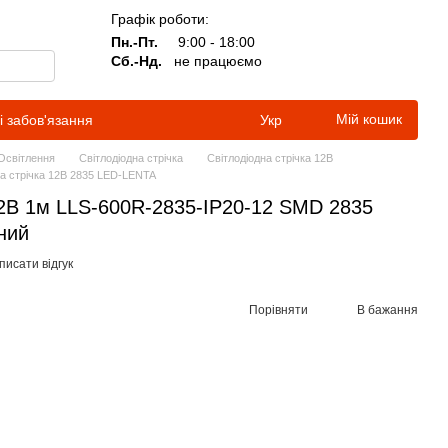
Графік роботи:
Пн.-Пт.
9:00 - 18:00
Сб.-Нд.
не працюємо
Мій кошик
і забов'язання
Укр
Освітлення
Світлодіодна стрічка
Світлодіодна стрічка 12В
на стрічка 12В 2835 LED-LENTA
12В 1м LLS-600R-2835-IP20-12 SMD 2835
ний
писати відгук
Порівняти
В бажання