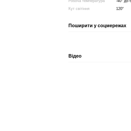
Робоча температура
-40° до 
Кут світіння
120°
Поширити у соцмережах
Відео