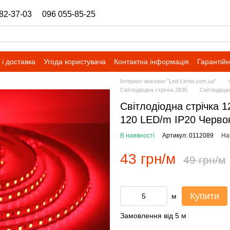
82-37-03
096 055-85-25
ukrbazashop@gmail.com
і доставка
Угода користувача
Контактна інформація
Гарантійн
Інтернет-магазин "Led-Lenta.com.ua"
Світлодіодна стрічка 2835
Світлодіод
Світлодіодна стрічка 
120 LED/m IP20 Черво
В наявності
Артикул: 0112089
На
43 грн/м
49 грн/м
Купити
м
Замовлення від 5 м