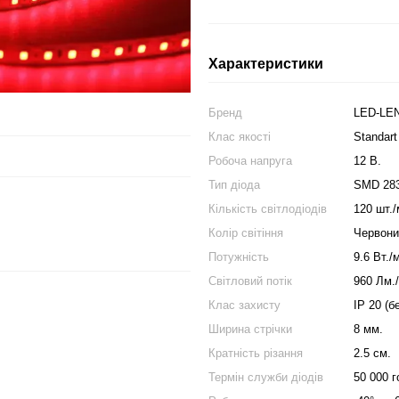
Характеристики
Бренд
LED-LE
Клас якості
Standart
Робоча напруга
12 В.
Тип діода
SMD 28
Кількість світлодіодів
120 шт./
Колір світіння
Червони
Потужність
9.6 Вт./
Світловий потік
960 Лм.
Клас захисту
IP 20 (б
Ширина стрічки
8 мм.
Кратність різання
2.5 см.
Термін служби діодів
50 000 г