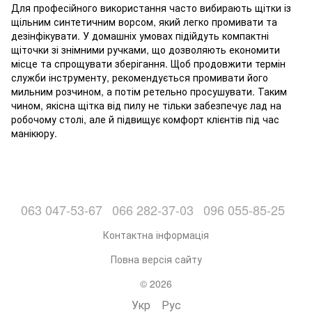
Для професійного використання часто вибирають щітки із
щільним синтетичним ворсом, який легко промивати та
дезінфікувати. У домашніх умовах підійдуть компактні
щіточки зі знімними ручками, що дозволяють економити
місце та спрощувати зберігання. Щоб продовжити термін
служби інструменту, рекомендується промивати його
мильним розчином, а потім ретельно просушувати. Таким
чином, якісна щітка від пилу не тільки забезпечує лад на
робочому столі, але й підвищує комфорт клієнтів під час
манікюру.
063 047-53-67
066 282-37-03
096 055-85-25
Контактна інформація
Повна версія сайту
© 2026
Укр
Рус