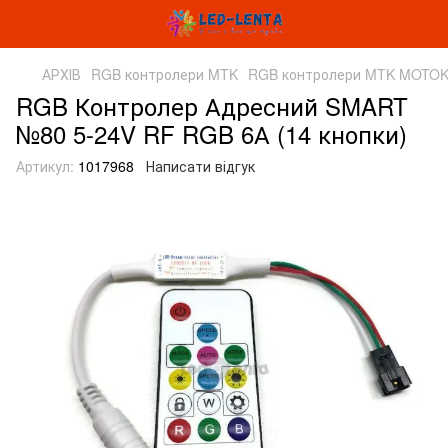
АРХІВ
RGB контролери MTK
RGB контролери MTK MOTO
RGB Контролер Адресний SMART
№80 5-24V RF RGB 6А (14 кнопки)
Артикул:
1017968
Написати відгук