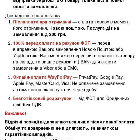
Відправка УкрПоштою товару тільки після повної
оплати замовлення
.
Докладніше про доставку
Післяплата при отриманні
— оплата товару в момент
його отримання.
Новою поштою. Послуга діє на
замовлення від 200 грн.
100% передоплата на рахунок ФОП
— перед
відправкою Вашого замовлення Новою Поштою або
УкрПоштою. Наш менеджер перевірить наявність товару
на складі, та вишле реквізити (IBAN) для оплати
замовлення в Viber або в СМС.
Онлайн-оплата WayForPay
— PrivatPay, Google Pay,
Apple Pay, MasterCard, Visa. Не оплачене замовлення
автоматично скасовується через добу.
Безготівковий розрахунок
— від ФОП для Юридичних
осіб
без ПДВ.
Важливо!
Відрізні позиції відправляються лише після повної оплати
Обміну та поверненню не підлягають, за винятком
гарантійних випадків.