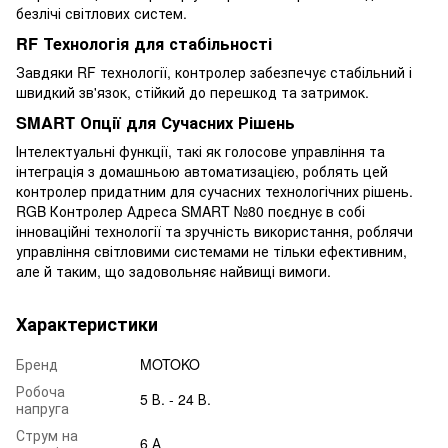
безлічі світлових систем.
RF Технологія для стабільності
Завдяки RF технології, контролер забезпечує стабільний і
швидкий зв'язок, стійкий до перешкод та затримок.
SMART Опції для Сучасних Рішень
Інтелектуальні функції, такі як голосове управління та
інтеграція з домашньою автоматизацією, роблять цей
контролер придатним для сучасних технологічних рішень.
RGB Контролер Адреса SMART №80 поєднує в собі
інноваційні технології та зручність використання, роблячи
управління світловими системами не тільки ефективним,
але й таким, що задовольняє найвищі вимоги.
Характеристики
Бренд
MOTOKO
Робоча
5 В. - 24 В.
напруга
Струм на
6 А