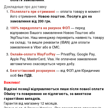
Докладніше про доставку
Післяплата при отриманні
— оплата товару в момент
його отримання.
Новою поштою. Послуга діє на
замовлення від 200 грн.
100% передоплата на рахунок ФОП
— перед
відправкою Вашого замовлення Новою Поштою або
УкрПоштою. Наш менеджер перевірить наявність товару
на складі, та вишле реквізити (IBAN) для оплати
замовлення в Viber або в СМС.
Онлайн-оплата WayForPay
— PrivatPay, Google Pay,
Apple Pay, MasterCard, Visa. Не оплачене замовлення
автоматично скасовується через добу.
Безготівковий розрахунок
— від ФОП для Юридичних
осіб
без ПДВ.
Важливо!
Відрізні позиції відправляються лише після повної оплати
Обміну та поверненню не підлягають, за винятком
гарантійних випадків.
Гарантія від магазину 12 місяців.
Згідно зі ст. 9 Закону України «Про захист прав споживачів»