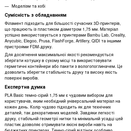
Моделізм та хобі
Сумісність з обладнанням
Філамент підходить для більшості сучасних 3D-принтерів,
що працюють із пластиком діаметром 1,75 мм. Матеріал
успішно використовується з принтерами Bambu Lab, Creality,
Anycubic, Elegoo, Prusa, FlashForge, Artillery, QIDI та іншими
пристроями FDM-друку.
Для досягнення максимальної якості рекомендується
зберігати котушку в сухому місці та використовувати
герметичні контейнери або пакети з вологопоглиначем. Це
дозволить зберегти стабільність друку та високу якість
поверхні виробів.
Експертна думка
PLA Basic темно-сірий 1,75 мм є чудовим вибором для
користувачів, яким необхідний універсальний матеріал на
кожен день. Колір чудово підходить як для технічних
деталей, так декоративних моделей. Завдяки легкості
друку, стабільній геометрії нитки та мінімальній усадці цей
пластик дозволяє отримувати якісні вироби навіть на
бюджетних принтерах. Темно-сірий відтінок особливо