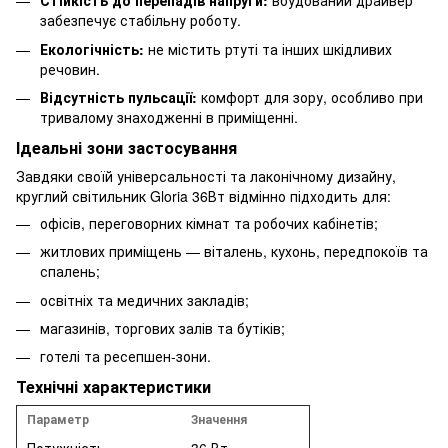
Стійкість до перепадів напруги:
вбудований драйвер
забезпечує стабільну роботу.
Екологічність:
не містить ртуті та інших шкідливих
речовин.
Відсутність пульсації:
комфорт для зору, особливо при
тривалому знаходженні в приміщенні.
Ідеальні зони застосування
Завдяки своїй універсальності та лаконічному дизайну,
круглий світильник Gloria 36Вт відмінно підходить для:
офісів, переговорних кімнат та робочих кабінетів;
житлових приміщень — віталень, кухонь, передпокоїв та
спалень;
освітніх та медичних закладів;
магазинів, торгових залів та бутіків;
готелі та ресепшен-зони.
Технічні характеристики
Параметр
Значення