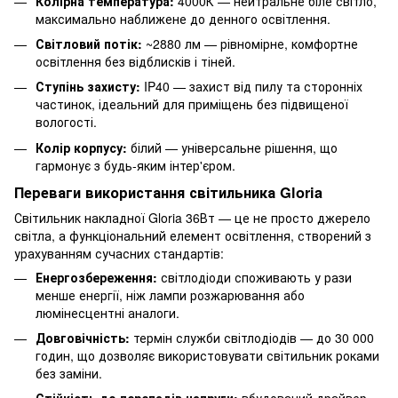
Колірна температура:
4000К — нейтральне біле світло,
максимально наближене до денного освітлення.
Світловий потік:
~2880 лм — рівномірне, комфортне
освітлення без відблисків і тіней.
Ступінь захисту:
IP40 — захист від пилу та сторонніх
частинок, ідеальний для приміщень без підвищеної
вологості.
Колір корпусу:
білий — універсальне рішення, що
гармонує з будь-яким інтер'єром.
Переваги використання світильника Gloria
Світильник накладної Gloria 36Вт — це не просто джерело
світла, а функціональний елемент освітлення, створений з
урахуванням сучасних стандартів:
Енергозбереження:
світлодіоди споживають у рази
менше енергії, ніж лампи розжарювання або
люмінесцентні аналоги.
Довговічність:
термін служби світлодіодів — до 30 000
годин, що дозволяє використовувати світильник роками
без заміни.