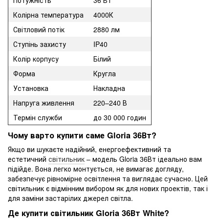
Потужність
36 Вт
Колірна температура
4000К
Світловий потік
2880 лм
Ступінь захисту
IP40
Колір корпусу
Білий
Форма
Кругла
Установка
Накладна
Напруга живлення
220–240 В
Термін служби
до 30 000 годин
Чому варто купити саме Gloria 36Вт?
Якщо ви шукаєте надійний, енергоефективний та
естетичний
світильник
– модель Gloria 36Вт ідеально вам
підійде. Вона легко монтується, не вимагає догляду,
забезпечує рівномірне освітлення та виглядає сучасно. Цей
світильник є відмінним вибором як для нових проектів, так і
для заміни застарілих джерел світла.
Де купити світильник Gloria 36Вт White?