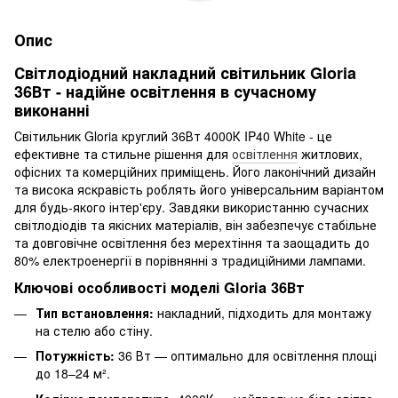
Опис
Світлодіодний накладний світильник Gloria
36Вт - надійне освітлення в сучасному
виконанні
Світильник Gloria круглий 36Вт 4000К IP40 White - це
ефективне та стильне рішення для
освітлення
житлових,
офісних та комерційних приміщень. Його лаконічний дизайн
та висока яскравість роблять його універсальним варіантом
для будь-якого інтер'єру. Завдяки використанню сучасних
світлодіодів та якісних матеріалів, він забезпечує стабільне
та довговічне освітлення без мерехтіння та заощадить до
80% електроенергії в порівнянні з традиційними лампами.
Ключові особливості моделі Gloria 36Вт
Тип встановлення:
накладний, підходить для монтажу
на стелю або стіну.
Потужність:
36 Вт — оптимально для освітлення площі
до 18–24 м².