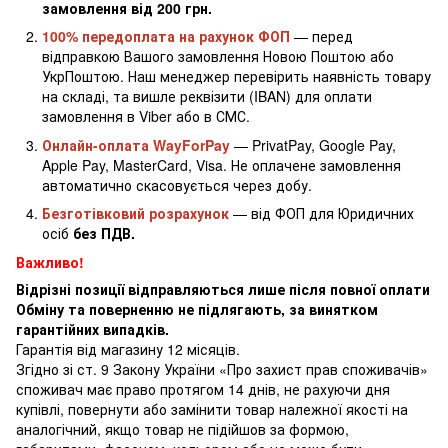
замовлення від 200 грн.
100% передоплата на рахунок ФОП
— перед
відправкою Вашого замовлення Новою Поштою або
УкрПоштою. Наш менеджер перевірить наявність товару
на складі, та вишле реквізити (IBAN) для оплати
замовлення в Viber або в СМС.
Онлайн-оплата WayForPay
— PrivatPay, Google Pay,
Apple Pay, MasterCard, Visa. Не оплачене замовлення
автоматично скасовується через добу.
Безготівковий розрахунок
— від ФОП для Юридичних
осіб
без ПДВ.
Важливо!
Відрізні позиції відправляються лише після повної оплати
Обміну та поверненню не підлягають, за винятком
гарантійних випадків.
Гарантія від магазину 12 місяців.
Згідно зі ст. 9 Закону України «Про захист прав споживачів»
споживач має право протягом 14 днів, не рахуючи дня
купівлі, повернути або замінити товар належної якості на
аналогічний, якщо товар не підійшов за формою,