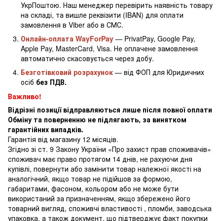
УкрПоштою. Наш менеджер перевірить наявність товару
на складі, та вишле реквізити (IBAN) для оплати
замовлення в Viber або в СМС.
Онлайн-оплата WayForPay
— PrivatPay, Google Pay,
Apple Pay, MasterCard, Visa. Не оплачене замовлення
автоматично скасовується через добу.
Безготівковий розрахунок
— від ФОП для Юридичних
осіб
без ПДВ.
Важливо!
Відрізні позиції відправляються лише після повної оплати
Обміну та поверненню не підлягають, за винятком
гарантійних випадків.
Гарантія від магазину 12 місяців.
Згідно зі ст. 9 Закону України «Про захист прав споживачів»
споживач має право протягом 14 днів, не рахуючи дня
купівлі, повернути або замінити товар належної якості на
аналогічний, якщо товар не підійшов за формою,
габаритами, фасоном, кольором або не може бути
використаний за призначенням, якщо збережено його
товарний вигляд, споживчі властивості , пломби, заводська
упаковка, а також документ, що підтверджує факт покупки