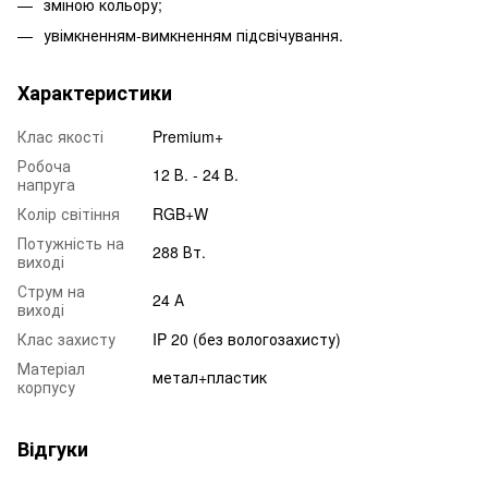
зміною кольору;
увімкненням-вимкненням підсвічування.
Характеристики
Клас якості
Premium+
Робоча
12 В. - 24 В.
напруга
Колір світіння
RGB+W
Потужність на
288 Вт.
виході
Струм на
24 А
виході
Клас захисту
IP 20 (без вологозахисту)
Матеріал
метал+пластик
корпусу
Відгуки