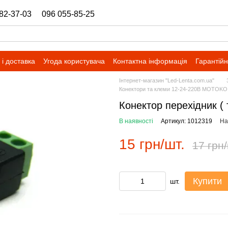
82-37-03
096 055-85-25
ukrbazashop@gmail.com
і доставка
Угода користувача
Контактна інформація
Гарантійн
Інтернет-магазин "Led-Lenta.com.ua"
Конектори та клеми 12-24-220В MOTOKO
Конектор перехідник ( 
В наявності
Артикул: 1012319
На
15 грн/шт.
17 грн/
Купити
шт.