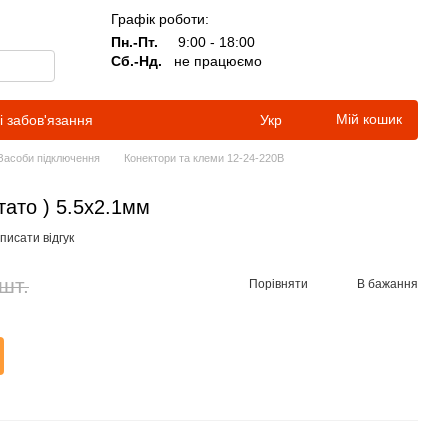
Графік роботи:
Пн.-Пт.
9:00 - 18:00
Сб.-Нд.
не працюємо
Мій кошик
і забов'язання
Укр
Засоби підключення
Конектори та клеми 12-24-220В
тато ) 5.5х2.1мм
писати відгук
шт.
Порівняти
В бажання