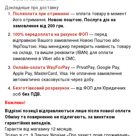
Докладніше про доставку
Післяплата при отриманні
— оплата товару в момент
його отримання.
Новою поштою. Послуга діє на
замовлення від 200 грн.
100% передоплата на рахунок ФОП
— перед
відправкою Вашого замовлення Новою Поштою або
УкрПоштою. Наш менеджер перевірить наявність товару
на складі, та вишле реквізити (IBAN) для оплати
замовлення в Viber або в СМС.
Онлайн-оплата WayForPay
— PrivatPay, Google Pay,
Apple Pay, MasterCard, Visa. Не оплачене замовлення
автоматично скасовується через добу.
Безготівковий розрахунок
— від ФОП для Юридичних
осіб
без ПДВ.
Важливо!
Відрізні позиції відправляються лише після повної оплати
Обміну та поверненню не підлягають, за винятком
гарантійних випадків.
Гарантія від магазину 12 місяців.
Згідно зі ст. 9 Закону України «Про захист прав споживачів»