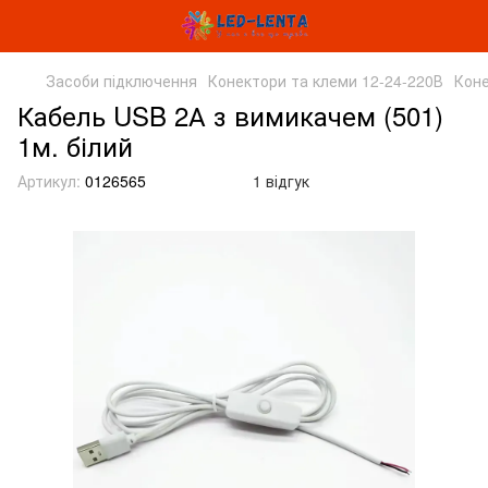
Засоби підключення
Конектори та клеми 12-24-220В
Коне
Кабель USB 2А з вимикачем (501)
1м. білий
Артикул:
0126565
1 відгук