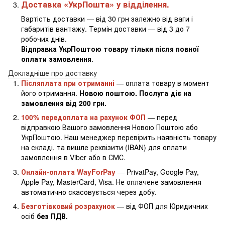
Доставка «УкрПошта» у відділення.
Вартість доставки — від 30 грн залежно від ваги і
габаритів вантажу. Термін доставки — від 3 до 7
робочих днів.
Відправка УкрПоштою товару тільки після повної
оплати замовлення
.
Докладніше про доставку
Післяплата при отриманні
— оплата товару в момент
його отримання.
Новою поштою. Послуга діє на
замовлення від 200 грн.
100% передоплата на рахунок ФОП
— перед
відправкою Вашого замовлення Новою Поштою або
УкрПоштою. Наш менеджер перевірить наявність товару
на складі, та вишле реквізити (IBAN) для оплати
замовлення в Viber або в СМС.
Онлайн-оплата WayForPay
— PrivatPay, Google Pay,
Apple Pay, MasterCard, Visa. Не оплачене замовлення
автоматично скасовується через добу.
Безготівковий розрахунок
— від ФОП для Юридичних
осіб
без ПДВ.