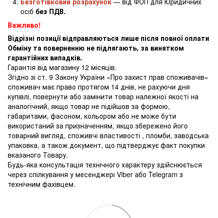
Безготівковий розрахунок
— від ФОП для Юридичних
осіб
без ПДВ.
Важливо!
Відрізні позиції відправляються лише після повної оплати
Обміну та поверненню не підлягають, за винятком
гарантійних випадків.
Гарантія від магазину 12 місяців.
Згідно зі ст. 9 Закону України «Про захист прав споживачів»
споживач має право протягом 14 днів, не рахуючи дня
купівлі, повернути або замінити товар належної якості на
аналогічний, якщо товар не підійшов за формою,
габаритами, фасоном, кольором або не може бути
використаний за призначенням, якщо збережено його
товарний вигляд, споживчі властивості , пломби, заводська
упаковка, а також документ, що підтверджує факт покупки
вказаного Товару.
Будь-яка консультація технічного характеру здійснюється
через спілкування у месенджері Viber або Telegram з
технічним фахівцем.