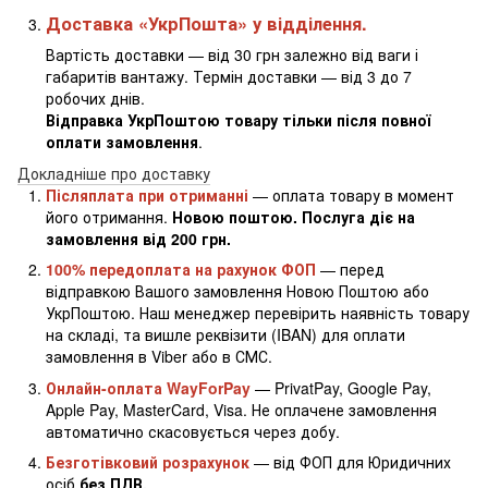
Доставка «УкрПошта» у відділення.
Вартість доставки — від 30 грн залежно від ваги і
габаритів вантажу. Термін доставки — від 3 до 7
робочих днів.
Відправка УкрПоштою товару тільки після повної
оплати замовлення
.
Докладніше про доставку
Післяплата при отриманні
— оплата товару в момент
його отримання.
Новою поштою. Послуга діє на
замовлення від 200 грн.
100% передоплата на рахунок ФОП
— перед
відправкою Вашого замовлення Новою Поштою або
УкрПоштою. Наш менеджер перевірить наявність товару
на складі, та вишле реквізити (IBAN) для оплати
замовлення в Viber або в СМС.
Онлайн-оплата WayForPay
— PrivatPay, Google Pay,
Apple Pay, MasterCard, Visa. Не оплачене замовлення
автоматично скасовується через добу.
Безготівковий розрахунок
— від ФОП для Юридичних
осіб
без ПДВ.