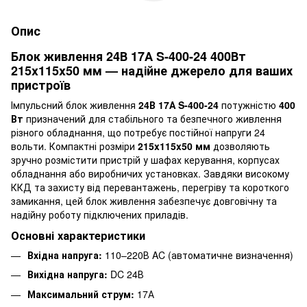
Опис
Блок живлення 24В 17А S-400-24 400Вт
215x115x50 мм — надійне джерело для ваших
пристроїв
Імпульсний блок живлення
24В 17А S-400-24
потужністю
400
Вт
призначений для стабільного та безпечного живлення
різного обладнання, що потребує постійної напруги 24
вольти. Компактні розміри
215x115x50 мм
дозволяють
зручно розмістити пристрій у шафах керування, корпусах
обладнання або виробничих установках. Завдяки високому
ККД та захисту від перевантажень, перегріву та короткого
замикання, цей блок живлення забезпечує довговічну та
надійну роботу підключених приладів.
Основні характеристики
Вхідна напруга:
110–220В AC (автоматичне визначення)
Вихідна напруга:
DC 24В
Максимальний струм:
17А