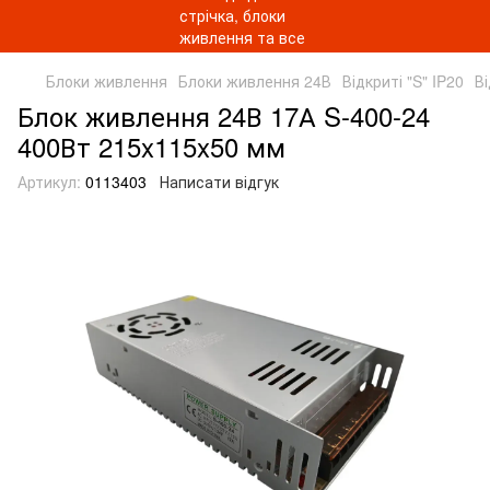
Блоки живлення
Блоки живлення 24В
Відкриті "S" IP20
В
Блок живлення 24В 17А S-400-24
400Вт 215x115x50 мм
Артикул:
0113403
Написати відгук