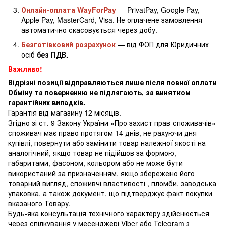
Онлайн-оплата WayForPay
— PrivatPay, Google Pay,
Apple Pay, MasterCard, Visa. Не оплачене замовлення
автоматично скасовується через добу.
Безготівковий розрахунок
— від ФОП для Юридичних
осіб
без ПДВ.
Важливо!
Відрізні позиції відправляються лише після повної оплати
Обміну та поверненню не підлягають, за винятком
гарантійних випадків.
Гарантія від магазину 12 місяців.
Згідно зі ст. 9 Закону України «Про захист прав споживачів»
споживач має право протягом 14 днів, не рахуючи дня
купівлі, повернути або замінити товар належної якості на
аналогічний, якщо товар не підійшов за формою,
габаритами, фасоном, кольором або не може бути
використаний за призначенням, якщо збережено його
товарний вигляд, споживчі властивості , пломби, заводська
упаковка, а також документ, що підтверджує факт покупки
вказаного Товару.
Будь-яка консультація технічного характеру здійснюється
через спілкування у месенджері Viber або Telegram з