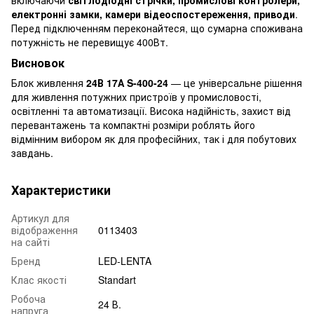
електронні замки, камери відеоспостереження, приводи
.
Перед підключенням переконайтеся, що сумарна споживана
потужність не перевищує 400Вт.
Висновок
Блок живлення
24В 17А S-400-24
— це універсальне рішення
для живлення потужних пристроїв у промисловості,
освітленні та автоматизації. Висока надійність, захист від
перевантажень та компактні розміри роблять його
відмінним вибором як для професійних, так і для побутових
завдань.
Характеристики
Артикул для
відображення
0113403
на сайті
Бренд
LED-LENTA
Клас якості
Standart
Робоча
24 В.
напруга