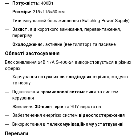
Потужність:
400Вт
Розміри:
215×115×50 мм
Тип:
імпульсний блок живлення (Switching Power Supply)
Захист:
від короткого замикання, перевантаження,
перегріву
Охолодження:
активне (вентилятор) та пасивне
Області застосування
Блок живлення 24В 17А S-400-24 використовується в різних
сферах:
Харчування потужних
світлодіодних стрічок
, модулів
та неону
Підключення
промислової автоматики
та систем
керування
Живлення
3D-принтерів
та ЧПУ-верстатів
Забезпечення енергією систем
відеоспостереження
Використання в
телекомунікаційному устаткуванні
Переваги