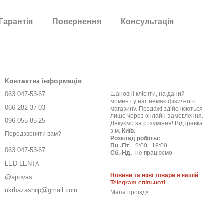
Гарантія
Повернення
Консультація
Контактна інформація
063 047-53-67
Шановні клієнти, на даний
момент у нас немає фізичного
066 282-37-03
магазину. Продажі здійснюються
лише через онлайн-замовлення.
096 055-85-25
Дякуємо за розуміння! Відправка
з м.
Київ
.
Передзвонити вам?
Розклад роботы:
Пн.-Пт.
- 9:00 - 18:00
063 047-53-67
Сб.-Нд.
- не працюємо
LED-LENTA
Новини та нові товари в нашій
@apovas
Telegram спільноті
ukrbazashop@gmail.com
Мапа проїзду