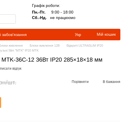
Графік роботи:
Пн.-Пт.
9:00 - 18:00
Сб.-Нд.
не працюємо
Мій кошик
і забов'язання
Укр
Блоки живлення
Блоки живлення 12В
Відкриті ULTRASLIM IP20
вузькі Slim "MTK" IP20 MTK
 MTK-36C-12 36Вт IP20 285×18×18 мм
писати відгук
рн/шт.
Порівняти
В бажання