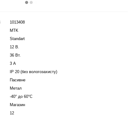
і
1013408
MTK
Standart
12 В.
36 Вт.
3 А
IP 20 (без вологозахисту)
Пасивне
Метал
-40° до 60°C
Магазин
12