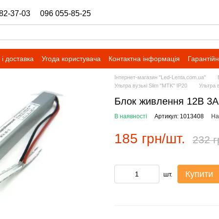
82-37-03
096 055-85-25
ukrbazashop@gmail.com
і доставка
Угода користувача
Контактна інформація
Гарантійн
Інтернет-магазин "Led-Lenta.com.ua"
Ультра вузькі Slim "MTK" IP20
Ультра 
Блок живлення 12В 3А
В наявності
Артикул: 1013408
На
185 грн/шт.
232 г
Купити
шт.