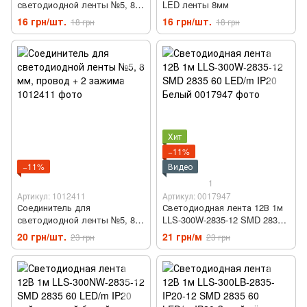
светодиодной ленты №5, 8
LED ленты 8мм
мм, провод + 1 зажим
16 грн/шт.
16 грн/шт.
18 грн
18 грн
Хит
−11%
−11%
Видео
1
Артикул: 1012411
Артикул: 0017947
Соединитель для
Светодиодная лента 12В 1м
светодиодной ленты №5, 8
LLS-300W-2835-12 SMD 2835
мм, провод + 2 зажима
60 LED/m IP20 Белый
20 грн/шт.
21 грн/м
23 грн
23 грн