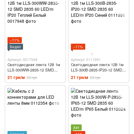
−11%
Видео
−11%
1
Артикул: 0017948
Артикул: 0111991
Светодиодная лента 12В 1м
Светодиодная лента 12В 1м
LLS-300WW-2835-12 SMD
LLS-300B-2835-IP20-12 SMD
2835 60 LED/m IP20 Теплий
2835 60 LED/m IP20 Синий
21 грн/м
21 грн/м
23 грн
23 грн
Белый
Хит
Новинка
−11%