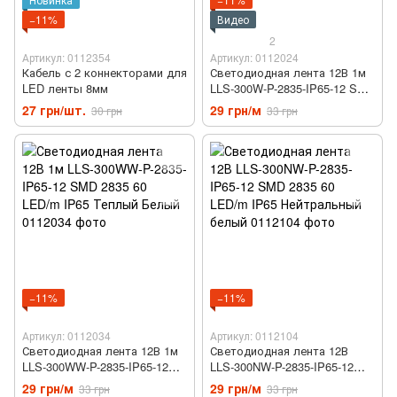
−11%
Видео
2
Артикул: 0112354
Артикул: 0112024
Кабель с 2 коннекторами для
Светодиодная лента 12В 1м
LED ленты 8мм
LLS-300W-P-2835-IP65-12 SMD
2835 60 LED/m IP65 Белый
27 грн/шт.
29 грн/м
30 грн
33 грн
−11%
−11%
Артикул: 0112034
Артикул: 0112104
Светодиодная лента 12В 1м
Светодиодная лента 12В
LLS-300WW-P-2835-IP65-12
LLS-300NW-P-2835-IP65-12
SMD 2835 60 LED/m IP65
SMD 2835 60 LED/m IP65
29 грн/м
29 грн/м
33 грн
33 грн