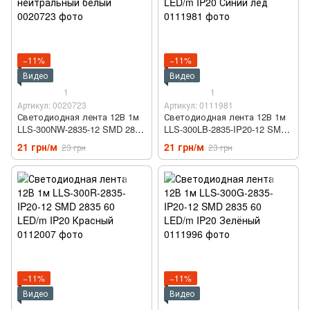
−11%
−11%
Видео
Видео
1
1
Артикул: 0020723
Артикул: 0111981
Светодиодная лента 12В 1м
Светодиодная лента 12В 1м
LLS-300NW-2835-12 SMD 2835
LLS-300LB-2835-IP20-12 SMD
60 LED/m IP20 нейтральный
2835 60 LED/m IP20 Синий
21 грн/м
21 грн/м
23 грн
23 грн
белый
лёд
−11%
−11%
Видео
Видео