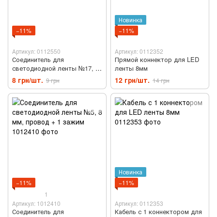
Новинка
−11%
−11%
Артикул: 0112550
Артикул: 0112352
Соединитель для
Прямой коннектор для LED
светодиодной ленты №17, 5
ленты 8мм
мм
8 грн/шт.
12 грн/шт.
9 грн
14 грн
Новинка
−11%
−11%
1
Артикул: 1012410
Артикул: 0112353
Соединитель для
Кабель с 1 коннектором для