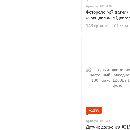
Артикул: 1019436
Фотореле №7 датчик
освещенности (день-
накладной 2400 Вт
143 грн/шт.
161 грн/ш
−11%
Артикул: 1019431
Датчик движения #01/