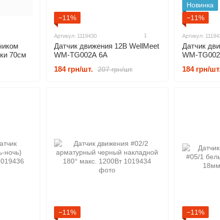
Новинка
−11%
−11%
1
Артикул: 1119430
Артикул: 11194
чиком
Датчик движения 12В WellMeet
Датчик дви
ки 70см
WM-TG002A 6А
WM-TG002
184 грн/шт.
184 грн/шт
207 грн/шт.
−11%
−11%