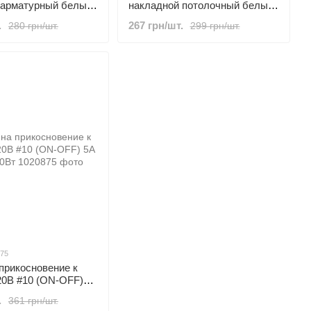
 арматурный белый
накладной потолочный белый
1200Вт
IR 360° макс. 1200 Вт
.
267 грн/шт.
280 грн/шт.
299 грн/шт.
875
прикосновение к
20В #10 (ON-OFF)
00Вт
.
361 грн/шт.