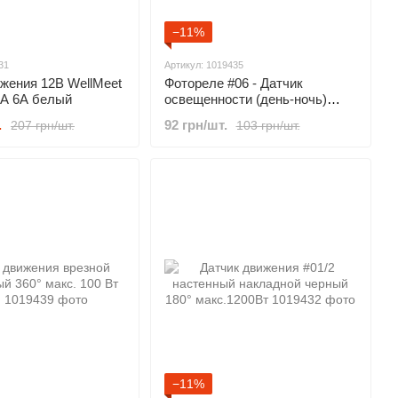
−11%
31
Артикул: 1019435
жения 12В WellMeet
Фотореле #06 - Датчик
A 6А белый
освещенности (день-ночь)
накладной 1400 Вт
.
92 грн/шт.
207 грн/шт.
103 грн/шт.
−11%