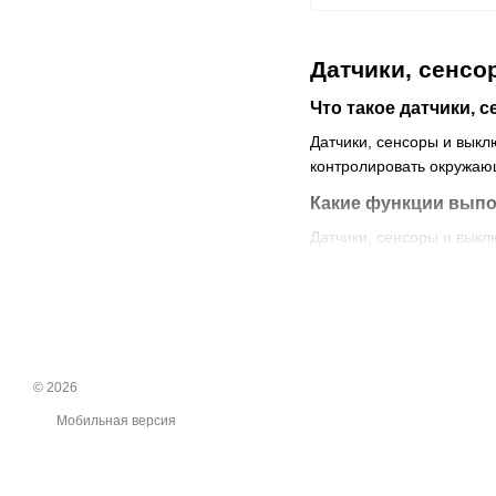
Датчики, сенсо
Что такое датчики, 
Датчики, сенсоры и выкл
контролировать окружаю
Какие функции выпо
Датчики, сенсоры и вык
Контроль освещения.
Управление отоплени
экономию энергии.
Контроль влажности.
страдающих аллерги
© 2026
Охранная сигнализац
Мобильная версия
предупреждать об эт
Контроль качества во