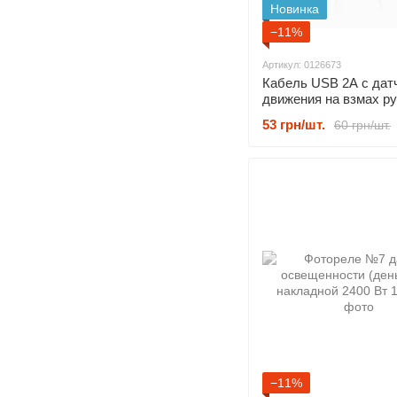
Новинка
−11%
Артикул: 0126673
Кабель USB 2А с дат
движения на взмах ру
53 грн/шт.
60 грн/шт.
−11%