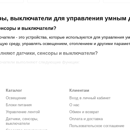
ры, выключатели для управления умным 
сенсоры и выключатели?
ючатели - это устройства, которые используются для управления 
щую среду, управлять освещением, отоплением и другими параме
лняют датчики, сенсоры и выключатели?
лючатели выполняют следующие функции:
 С помощью сенсоров можно автоматически включать и выключать о
ем. Датчики температуры позволяют автоматически регулировать 
Каталог
Клиентам
 Датчики влажности позволяют контролировать уровень влажности 
Освещение
Вход в личный кабинет
ей или другими респираторными заболеваниями.
Блоки питания
О нас
ия. Датчики движения и оконных/дверных открываний позволяют о
Управление лентой
Обмен и возврат
ом.
Датчики, сенсоры,
Оплата и доставка
выключатели
здуха. Датчики углекислого газа и других вредных веществ могут о
Пользовательское соглашение