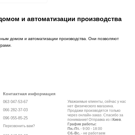
домом и автоматизации производства
умным домом и автоматизации производства. Они позволяют
трами.
свещение в комнатах, коридорах и других местах.
температуру в помещениях, что обеспечивает комфорт и
Контактная информация
в помещении, что может быть особенно важно для людей,
063 047-53-67
Уважаемые клиенты, сейчас у нас
нет физического магазина.
066 282-37-03
Продажи производятся только
бнаруживать проникновение в дом или офис и вовремя
через онлайн-заказ. Спасибо за
096 055-85-25
понимание! Отправка из г.
Киев
.
График работы:
Перезвонить вам?
Пн.-Пт.
- 9:00 - 18:00
пределять уровень загрязнения воздуха в помещении и
Сб.-Вс.
- не работаем