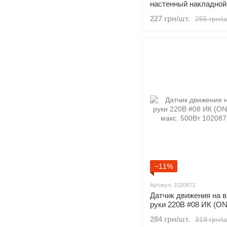
настенный накладной
180° макс. 1200Вт
227 грн/шт.
255 грн/ш
−11%
Артикул: 1020873
Датчик движения на 
руки 220В #08 ИК (O
макс. 500Вт
284 грн/шт.
319 грн/ш