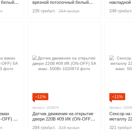
 белый
врезной потолочный белый
накладной
360° макс. 1200 Вт 61.5мм
180° макс.
235 грн/шт.
249 грн/шт
т.
264 грн/шт.
−11%
−11%
Артикул: 1020874
Артикул: 1020
взмах
Датчик движения на открытие
Сенсор на 
N-OFF) 5А
двери 220В #09 ИК (ON-OFF)
металлу 2
5А макс. 500Вт
5А макс. 5
284 грн/шт.
321 грн/шт
т.
319 грн/шт.