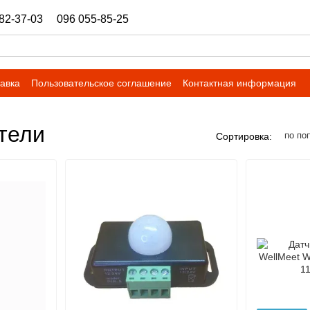
82-37-03
096 055-85-25
ukrbazashop@gmail.com
тавка
Пользовательское соглашение
Контактная информация
тели
по по
Сортировка: