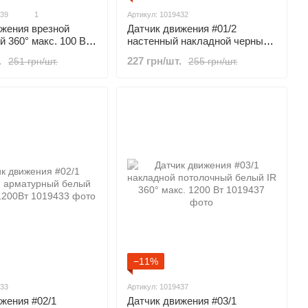
439
1
Артикул: 1019432
Датчик движения #01/2
ижения врезной
настенный накладной черный
й 360° макс. 100 Вт
180° макс.1200Вт
227 грн/шт.
.
255 грн/шт.
251 грн/шт.
−11%
433
Артикул: 1019437
жения #02/1
Датчик движения #03/1