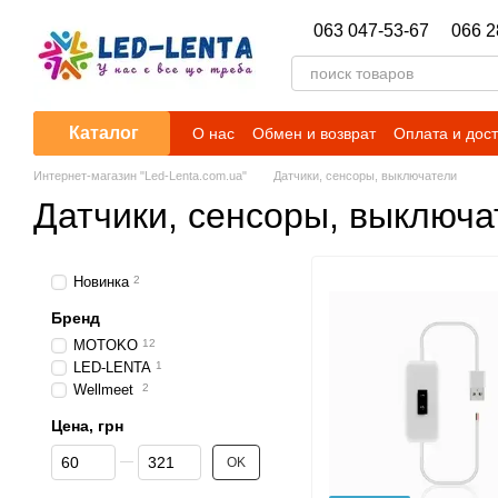
Перейти к основному контенту
063 047-53-67
066 2
Каталог
О нас
Обмен и возврат
Оплата и дос
Гарантийные обязательства
Новости
Интернет-магазин "Led-Lenta.com.ua"
Датчики, сенсоры, выключатели
Датчики, сенсоры, выключа
Новинка
2
Бренд
MOTOKO
12
LED-LENTA
1
Wellmeet
2
Цена, грн
От Цена, грн
До Цена, грн
OK