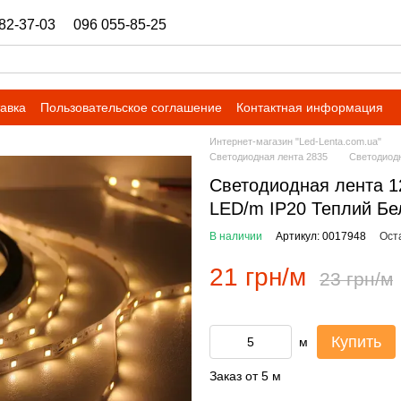
82-37-03
096 055-85-25
ukrbazashop@gmail.com
тавка
Пользовательское соглашение
Контактная информация
Интернет-магазин "Led-Lenta.com.ua"
Светодиодная лента 2835
Светодиод
Светодиодная лента 
LED/m IP20 Теплий Б
В наличии
Артикул: 0017948
Ост
21 грн/м
23 грн/м
Купить
м
Заказ от 5 м