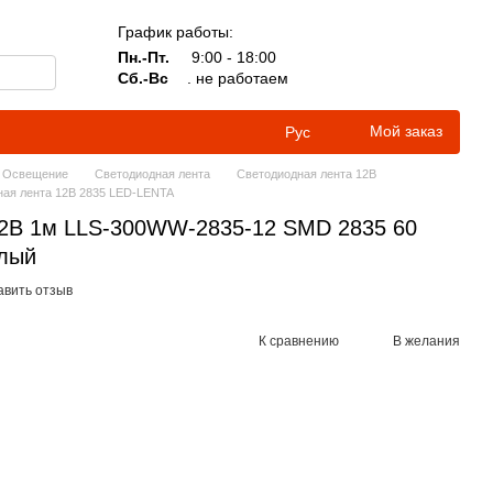
График работы:
Пн.-Пт.
9:00 - 18:00
Сб.-Вс
. не работаем
Мой заказ
Рус
Освещение
Светодиодная лента
Светодиодная лента 12В
ная лента 12В 2835 LED-LENTA
12В 1м LLS-300WW-2835-12 SMD 2835 60
елый
авить отзыв
К сравнению
В желания