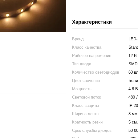
Характеристики
Бренд
LED
Класс качества
Stand
Рабочее напряжение
12 В.
Тип диода
SMD 
Количество светодиодов
60 шт
Цвет свечения
Бели
Мощность
4.8 В
Световой поток
480 
Класс защиты
IP 2
Ширина ленты
8 мм
Кратность резки
5 см.
Срок службы диодов
50 0