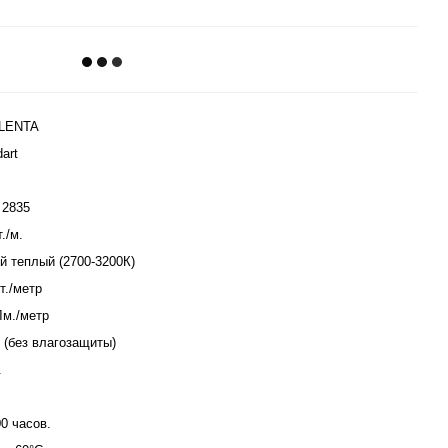
-LENTA
art
2835
./м.
й теплый (2700-3200К)
т./метр
Лм./метр
0 (без влагозащиты)
.
00 часов.