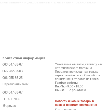
гкими линиями и декоративными элементами. Важно также
ходящей мощностью.
. Они могут быть использованы как единственный источник
 следует учитывать цвет потолка и стиль интерьера. Если вы
ми, который станет украшением комнаты. Для помещений с
ь много места. Важно также учитывать мощность светильника,
Контактная информация
 светильников в стену или потолок. Они могут быть
063 047-53-67
Уважаемые клиенты, сейчас у нас
и, важно учитывать их форму и размеры. Если вы хотите
нет физического магазина.
066 282-37-03
с достаточной мощностью. Для точечного освещения можно
Продажи производятся только
через онлайн-заказ. Спасибо за
 также учитывать цвет светильника, чтобы он соответствовал
096 055-85-25
понимание! Отправка из г.
Киев
.
График работы:
Перезвонить вам?
Пн.-Пт.
- 9:00 - 18:00
Сб.-Вс.
- не работаем
063 047-53-67
свещения. Для определения нужной мощности светильников,
LED-LENTA
Новости и новые товары в
тся на коэффициент освещенности (от 100 до 300 лк для
нашем Telegram сообществе
@apovas
Карта проезда