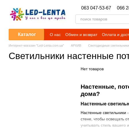
Перейти к основному контенту
063 047-53-67
066 2
Каталог
О нас
Обмен и возврат
Оплата и дос
Гарантийные обязательства
Новости
Интернет-магазин "Led-Lenta.com.ua"
АРХИВ
Светодиодные светильники
Светильники настенные по
Нет товаров
Настенные, пот
дома?
Настенные светиль
Настенные светильники -
стене, чтобы освещать о
учитывать стиль вашего 