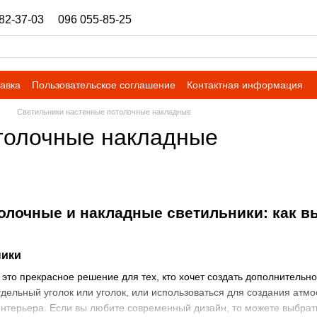
82-37-03
096 055-85-25
ukrbazashop@gmail.com
тавка
Пользовательское соглашение
Контактная информация
Светильники настенные потолочные накладные
толочные накладные
олочные и накладные светильники: как в
ники
 это прекрасное решение для тех, кто хочет создать дополнительн
тдельный уголок или уголок, или использоваться для создания ат
интерьера. Если вы любите современный дизайн, то можете выбрать