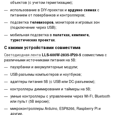
объектов (с учетом герметизации);
использование в DIY-проектах и
ардуино схемах
с
питанием от повербанков и контроллеров;
подсветка
телевизоров
, мониторов и игровых зон
(подключение через USB);
мобильная подсветка в
палатках, кемпинге,
туристических проектах
.
С какими устройствами совместима
Светодиодная лента
LLS-600W-2835-IP20-5
совместима с
различными источниками питания на 5В:
пауэрбанки и аккумуляторные модули;
USB-разъемы компьютеров и ноутбуков;
адаптеры питания 5В (с USB или DC-разъемом);
контроллеры диммирования и таймеры на 5В;
умные контроллеры с управлением через Wi-Fi, Bluetooth
или пульт (5В версии);
микроконтроллеры Arduino, ESP8266, Raspberry Pi и
другие.