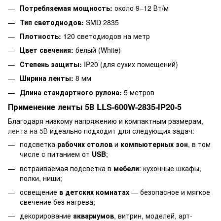
Потребляемая мощность:
около 9–12 Вт/м
Тип светодиодов:
SMD 2835
Плотность:
120 светодиодов на метр
Цвет свечения:
белый (White)
Степень защиты:
IP20 (для сухих помещений)
Ширина ленты:
8 мм
Длина стандартного рулона:
5 метров
Применение ленты 5В LLS-600W-2835-IP20-5
Благодаря низкому напряжению и компактным размерам,
лента на 5В
идеально подходит для следующих задач:
подсветка
рабочих столов
и
компьютерных зон
, в том
числе с питанием от
USB
;
встраиваемая подсветка в
мебели
: кухонные шкафы,
полки, ниши;
освещение
в детских комнатах
— безопасное и мягкое
свечение без нагрева;
декорирование
аквариумов
, витрин, моделей, арт-