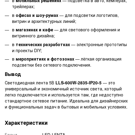
в
мобильных решениях
— подсветка в авто, кемперах,
трейлерах;
в
офисах и шоу-румах
— для подсветки логотипов,
витрин и архитектурных линий;
в
магазинах и кафе
— для светового оформления и
витринного дизайна;
в
технических разработках
— электронные прототипы
и проекты DIY;
в
мероприятиях и фотозонах
— лёгкая организация
подсветки без сетевого подключения.
Вывод
Светодиодная лента 5В
LLS-600W-2835-IP20-5
— это
универсальный и экономичный источник света, который
легко подключается и используется там, где недоступно
стандартное сетевое питание. Идеальна для дизайнерских
и функциональных задач в бытовых и мобильных условиях.
Характеристики
Бренд
LED-LENTA