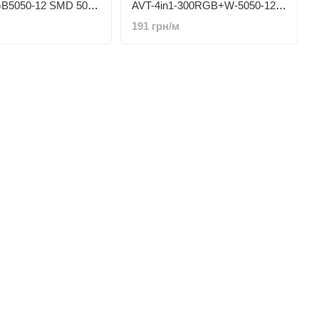
AVT-4in1-300RGB+W-5050-12V
B5050-12 SMD 5050
SMD 5050 60 LED/m IP20
IP20 RGB
191 грн/м
RGBW