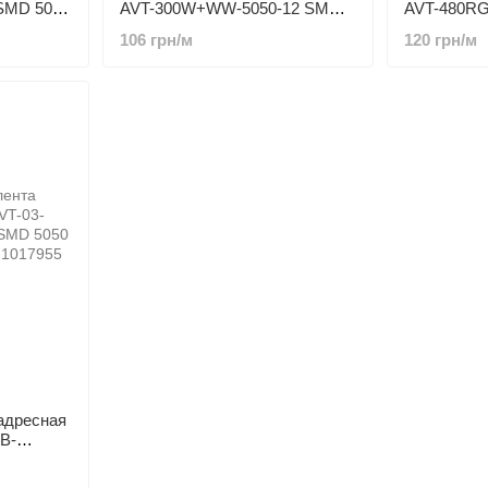
SMD 5050
AVT-300W+WW-5050-12 SMD
AVT-480RG
5050 60 LED/m IP20 белый +
96 LED/m 
106 грн/м
120 грн/м
теплый
адресная
B-
 (60