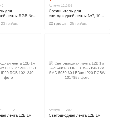
440
Артикул: 1012436
ль для
Соединитель для
ной ленты RGB №8,
светодиодной ленты №7, 10
вод + 2 зажима
мм, провод + 2 зажима
22 грн/шт.
23 грн/шт.
25 грн/шт.
240
2
Артикул: 1017958
Светодиодная лента 12В 1м
ная лента 12В 1м