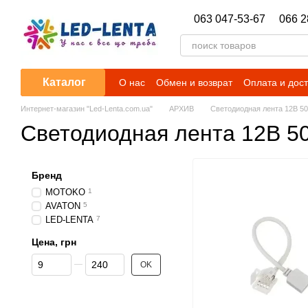
Перейти к основному контенту
063 047-53-67
066 2
Каталог
О нас
Обмен и возврат
Оплата и дос
Гарантийные обязательства
Новости
Интернет-магазин "Led-Lenta.com.ua"
АРХИВ
Светодиодная лента 12В 5
Светодиодная лента 12В 5
Бренд
MOTOKO
1
AVATON
5
LED-LENTA
7
Цена, грн
От Цена, грн
До Цена, грн
OK