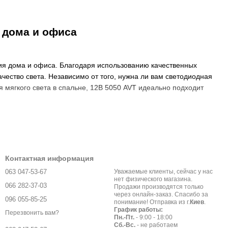
 дома и офиса
ия дома и офиса. Благодаря использованию качественных
чество света. Независимо от того, нужна ли вам светодиодная
 мягкого света в спальне, 12В 5050 AVT идеально подходит
етовая гамма позволяет легко переключаться между
ш дом или офис. Она подходит как для использования внутри
та дистанционного управления.
Контактная информация
063 047-53-67
Уважаемые клиенты, сейчас у нас
нет физического магазина.
066 282-37-03
и инструментов. Вы можете легко закрепить ленту на нужном
Продажи производятся только
через онлайн-заказ. Спасибо за
 лента легко обрезается на нужную длину и подключается к
096 055-85-25
понимание! Отправка из г.
Киев
.
График работы:
Перезвонить вам?
Пн.-Пт.
- 9:00 - 18:00
Сб.-Вс.
- не работаем