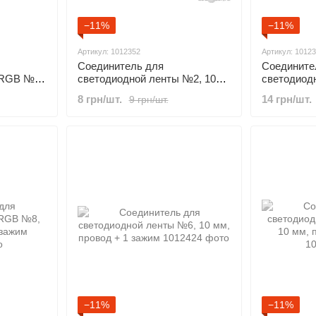
−11%
−11%
Артикул: 1012352
Артикул: 1012
Соединитель для
Соедините
 RGB №8,
светодиодной ленты №2, 10
светодиод
кер"
мм
10 мм
8 грн/шт.
14 грн/шт.
9 грн/шт.
−11%
−11%