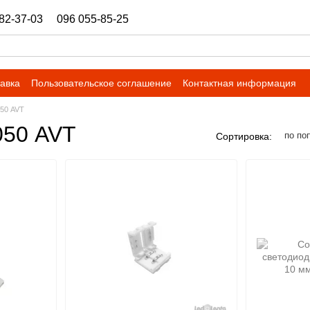
82-37-03
096 055-85-25
ukrbazashop@gmail.com
тавка
Пользовательское соглашение
Контактная информация
050 AVT
050 AVT
по по
Сортировка: