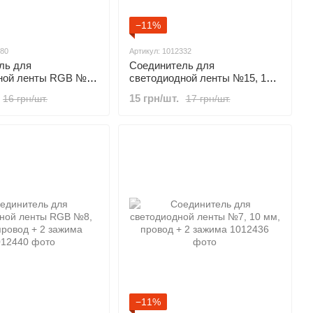
−11%
380
Артикул: 1012332
ль для
Соединитель для
ной ленты RGB №3,
светодиодной ленты №15, 10
мм, 1 зажим + DC круглый
15 грн/шт.
16 грн/шт.
17 грн/шт.
"мама" (з проводом)
−11%