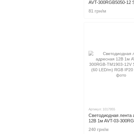
AVT-300RGB5050-12 
60 LED/m IP20 RGB
81 грн/м
Артикул: 1017955
Светодиодная лента 
12В 1м AVT-03-300RG
TM1903-12V SMD 5050
240 грн/м
LED/m) RGB IP20