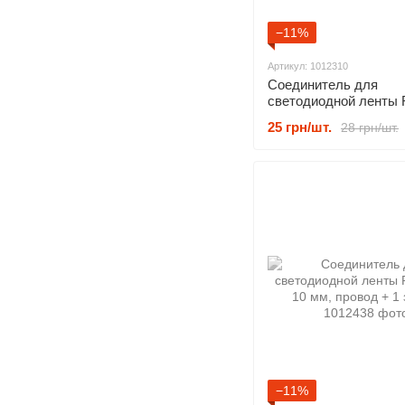
−11%
Артикул: 1012310
Соединитель для
светодиодной ленты
10 мм, 1 зажим + "ште
25 грн/шт.
28 грн/шт.
−11%