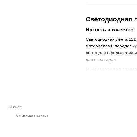
Светодиодная л
Яркость и качество
Светодиодная лента 12В
материалов и передовых 
лента для оформления ин
для всех задач.
RGB-цветовая гамм
Светодиодная лента 12В 
различными цветами, соз
помещения, так и снаруж
Легкая установка
© 2026
Светодиодная лента 12В 
Мобильная версия
месте благодаря 3М клею
источнику питания 12В, 
Надежность