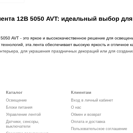
ента 12В 5050 AVT: идеальный выбор для
 5050 AVT - это яркое и высококачественное решение для освещен
технологий, эта лента обеспечивает высокую яркость и отличное ка
терьера, для украшения праздничных декораций или для создания
а
5050 AVT предоставляет возможность выбора цвета света. RGB-цв
давая уникальные комбинации света, которые помогут украсить ва
и. Вы можете легко изменять цвет и яркость света с помощью пуль
Каталог
Клиентам
Освещение
Вход в личный кабинет
Блоки питания
О нас
5050 AVT легко устанавливается, не требуя специальных навыков 
Управление лентой
Обмен и возврат
, который уже установлен на обратной стороне ленты. Кроме того,
что делает ее очень удобной в использовании.
Датчики, сенсоры,
Оплата и доставка
выключатели
Пользовательское соглашение