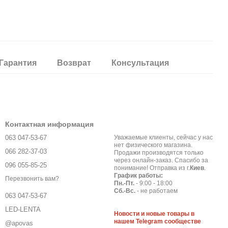
Гарантия
Возврат
Консультация
Контактная информация
063 047-53-67
Уважаемые клиенты, сейчас у нас
нет физического магазина.
066 282-37-03
Продажи производятся только
через онлайн-заказ. Спасибо за
096 055-85-25
понимание! Отправка из г.
Киев
.
График работы:
Перезвонить вам?
Пн.-Пт.
- 9:00 - 18:00
Сб.-Вс.
- не работаем
063 047-53-67
LED-LENTA
Новости и новые товары в
нашем Telegram сообществе
@apovas