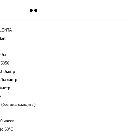
-LENTA
art
./м.
5050
Вт./метр
 Лм./метр
А/метр
м.
0 (без влагозащиты)
00 часов.
до 60°C