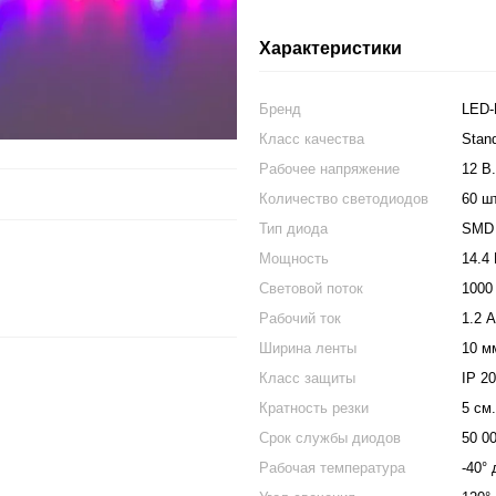
Характеристики
Бренд
LED
Класс качества
Stand
Рабочее напряжение
12 В.
Количество светодиодов
60 шт
Тип диода
SMD 
Мощность
14.4 
Световой поток
1000
Рабочий ток
1.2 
Ширина ленты
10 м
Класс защиты
IP 2
Кратность резки
5 см.
Срок службы диодов
50 0
Рабочая температура
-40° 