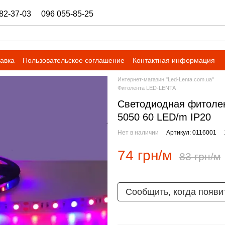
82-37-03
096 055-85-25
ukrbazashop@gmail.com
тавка
Пользовательское соглашение
Контактная информация
Интернет-магазин "Led-Lenta.com.ua"
Фитолента LED-LENTA
Светодиодная фитолен
5050 60 LED/m IP20
Нет в наличии
Артикул: 0116001
74 грн/м
83 грн/м
Сообщить, когда появи