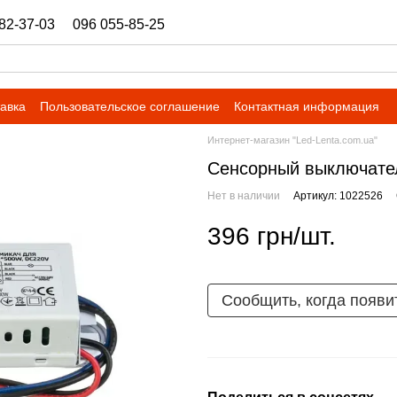
82-37-03
096 055-85-25
ukrbazashop@gmail.com
тавка
Пользовательское соглашение
Контактная информация
Интернет-магазин "Led-Lenta.com.ua"
Сенсорный выключател
Нет в наличии
Артикул: 1022526
396 грн/шт.
Сообщить, когда появи