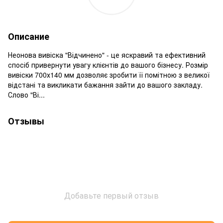
Описание
Неонова вивіска "Відчинено" - це яскравий та ефективний
спосіб привернути увагу клієнтів до вашого бізнесу. Розмір
вивіски 700х140 мм дозволяє зробити її помітною з великої
відстані та викликати бажання зайти до вашого закладу.
Слово "Ві...
Отзывы
Добавьте первый отзыв